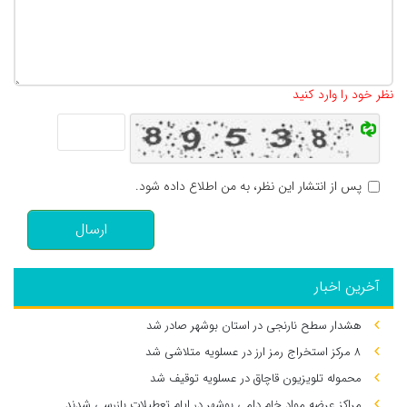
تعداد کاراکتر باقیمانده
:
500
نظر خود را وارد کنید
پس از انتشار این نظر، به من اطلاع داده شود.
ارسال
آخرین اخبار
هشدار سطح نارنجی در استان بوشهر صادر شد
۸ مرکز استخراج رمز ارز در عسلویه متلاشی شد
محموله تلویزیون قاچاق در عسلویه توقیف شد
مراکز عرضه مواد خام دامی بوشهر در ایام تعطیلات بازرسی شدند