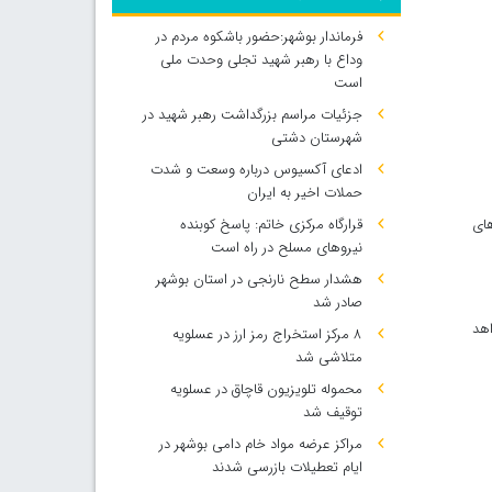
فرماندار بوشهر:حضور باشکوه مردم در
وداع با رهبر شهید تجلی وحدت ملی
است
جزئیات مراسم بزرگداشت رهبر شهید در
شهرستان دشتی
ادعای آکسیوس درباره وسعت و شدت
حملات اخیر به ایران
قرارگاه مرکزی خاتم: پاسخ کوبنده
ه های
نیروهای مسلح در راه است
هشدار سطح نارنجی در استان بوشهر
صادر شد
اهد
۸ مرکز استخراج رمز ارز در عسلویه
متلاشی شد
محموله تلویزیون قاچاق در عسلویه
توقیف شد
مراکز عرضه مواد خام دامی بوشهر در
ایام تعطیلات بازرسی شدند