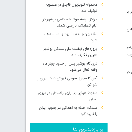
محموله تلویزیون قاچاق در عسلویه
توقیف شد
 با
مراکز عرضه مواد خام دامی بوشهر در
ایام تعطیلات بازرسی شدند
این
مظفری: جمعه‌بازار بوشهر ساماندهی می‌
شود
هزار تنی، ظرفیت بندر
پروژه‌های نهضت ملی مسکن بوشهر
رصه
تعیین تکلیف شد
فرودگاه بوشهر پس از حدود چهار ماه
وقفه فعال می‌شود
 در
آمریکا مجوز عمومی فروش نفت ایران را
لغو کرد
سقوط هواپیمای باری پاکستان در دریای
عمان
سنتکام حمله به اهدافی در جنوب ایران
را تایید کرد
پر بازدیدترین ها