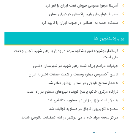
آمریکا مجوز عمومی فروش نفت ایران را لغو کرد
سقوط هواپیمای باری پاکستان در دریای عمان
سنتکام حمله به اهدافی در جنوب ایران را تایید کرد
پر بازدیدترین ها
فرماندار بوشهر:حضور باشکوه مردم در وداع با رهبر شهید تجلی وحدت
ملی است
جزئیات مراسم بزرگداشت رهبر شهید در شهرستان دشتی
ادعای آکسیوس درباره وسعت و شدت حملات اخیر به ایران
هشدار سطح نارنجی در استان بوشهر صادر شد
قرارگاه مرکزی خاتم: پاسخ کوبنده نیروهای مسلح در راه است
۸ مرکز استخراج رمز ارز در عسلویه متلاشی شد
محموله تلویزیون قاچاق در عسلویه توقیف شد
مراکز عرضه مواد خام دامی بوشهر در ایام تعطیلات بازرسی شدند