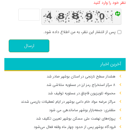
نظر خود را وارد کنید
پس از انتشار این نظر، به من اطلاع داده شود.
ارسال
آخرین اخبار
هشدار سطح نارنجی در استان بوشهر صادر شد
۸ مرکز استخراج رمز ارز در عسلویه متلاشی شد
محموله تلویزیون قاچاق در عسلویه توقیف شد
مراکز عرضه مواد خام دامی بوشهر در ایام تعطیلات بازرسی شدند
مظفری: جمعه‌بازار بوشهر ساماندهی می‌ شود
پروژه‌های نهضت ملی مسکن بوشهر تعیین تکلیف شد
فرودگاه بوشهر پس از حدود چهار ماه وقفه فعال می‌شود