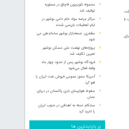
محموله تلویزیون قاچاق در عسلویه
توقیف شد
شد،
ی و
مراکز عرضه مواد خام دامی بوشهر در
ایام تعطیلات بازرسی شدند
مظفری: جمعه‌بازار بوشهر ساماندهی می‌
رای
شود
پروژه‌های نهضت ملی مسکن بوشهر
تعیین تکلیف شد
فرودگاه بوشهر پس از حدود چهار ماه
وقفه فعال می‌شود
آمریکا مجوز عمومی فروش نفت ایران را
لغو کرد
سقوط هواپیمای باری پاکستان در دریای
عمان
سنتکام حمله به اهدافی در جنوب ایران
را تایید کرد
پر بازدیدترین ها