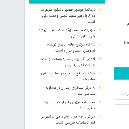
فرماندار بوشهر:حضور باشکوه مردم در
وداع با رهبر شهید تجلی وحدت ملی
است
ارب
جزئیات مراسم بزرگداشت رهبر شهید در
شهرستان دشتی
ی و
قرارگاه مرکزی خاتم: پاسخ کوبنده
نیروهای مسلح در راه است
ادعای آکسیوس درباره وسعت و شدت
حملات اخیر به ایران
هشدار سطح نارنجی در استان بوشهر
صادر شد
۸ مرکز استخراج رمز ارز در عسلویه
متلاشی شد
محموله تلویزیون قاچاق در عسلویه
توقیف شد
مراکز عرضه مواد خام دامی بوشهر در
ایام تعطیلات بازرسی شدند