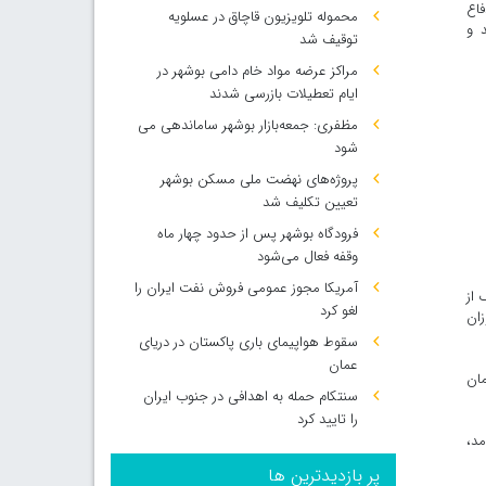
فاع
محموله تلویزیون قاچاق در عسلویه
 و
توقیف شد
مراکز عرضه مواد خام دامی بوشهر در
ایام تعطیلات بازرسی شدند
مظفری: جمعه‌بازار بوشهر ساماندهی می‌
شود
پروژه‌های نهضت ملی مسکن بوشهر
تعیین تکلیف شد
فرودگاه بوشهر پس از حدود چهار ماه
وقفه فعال می‌شود
آمریکا مجوز عمومی فروش نفت ایران را
از
لغو کرد
آموزان
سقوط هواپیمای باری پاکستان در دریای
عمان
مان
سنتکام حمله به اهدافی در جنوب ایران
را تایید کرد
مد،
پر بازدیدترین ها