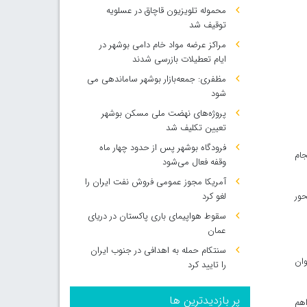
محموله تلویزیون قاچاق در عسلویه
توقیف شد
مراکز عرضه مواد خام دامی بوشهر در
ایام تعطیلات بازرسی شدند
مظفری: جمعه‌بازار بوشهر ساماندهی می‌
شود
پروژه‌های نهضت ملی مسکن بوشهر
تعیین تکلیف شد
فرودگاه بوشهر پس از حدود چهار ماه
جام
وقفه فعال می‌شود
آمریکا مجوز عمومی فروش نفت ایران را
لغو کرد
حور
سقوط هواپیمای باری پاکستان در دریای
عمان
سنتکام حمله به اهدافی در جنوب ایران
وان
را تایید کرد
پر بازدیدترین ها
اهم