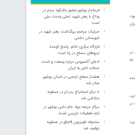
فرماندار بوشهر:حضور باشکوه مردم در
ود،
وداع با رهبر شهید تجلی وحدت ملی
است
ران
جزئیات مراسم بزرگداشت رهبر شهید در
شهرستان دشتی
قرارگاه مرکزی خاتم: پاسخ کوبنده
 در
نیروهای مسلح در راه است
اما
ادعای آکسیوس درباره وسعت و شدت
حملات اخیر به ایران
هشدار سطح نارنجی در استان بوشهر
نده
صادر شد
۸ مرکز استخراج رمز ارز در عسلویه
رد،
متلاشی شد
 در
مراکز عرضه مواد خام دامی بوشهر در
ایام تعطیلات بازرسی شدند
می،
محموله تلویزیون قاچاق در عسلویه
توقیف شد