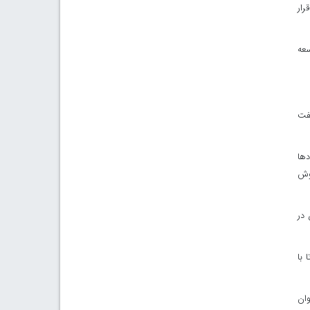
رار
سعه
نفت
دها
روش
در
 با
وان