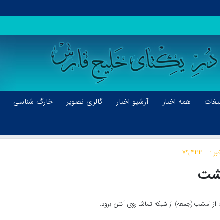
یغات
همه اخبار
آرشیو اخبار
گالری تصویر
خارگ شناسی
بر :
۷۹,۴۴۴
گشت
از امشب (جمعه) از شبکه تماشا روی آنتن برود.