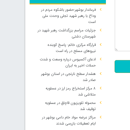
فرماندار بوشهر:حضور باشکوه مردم در
وداع با رهبر شهید تجلی وحدت ملی
است
جزئیات مراسم بزرگداشت رهبر شهید در
شهرستان دشتی
قرارگاه مرکزی خاتم: پاسخ کوبنده
500
نیروهای مسلح در راه است
ادعای آکسیوس درباره وسعت و شدت
حملات اخیر به ایران
هشدار سطح نارنجی در استان بوشهر
صادر شد
۸ مرکز استخراج رمز ارز در عسلویه
متلاشی شد
محموله تلویزیون قاچاق در عسلویه
توقیف شد
مراکز عرضه مواد خام دامی بوشهر در
ایام تعطیلات بازرسی شدند