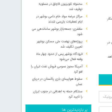
محموله تلویزیون قاچاق در عسلویه
توقیف شد
مراکز عرضه مواد خام دامی بوشهر در
کار
ایام تعطیلات بازرسی شدند
مظفری: جمعه‌بازار بوشهر ساماندهی می‌
شود
پروژه‌های نهضت ملی مسکن بوشهر
 در
تعیین تکلیف شد
فرودگاه بوشهر پس از حدود چهار ماه
 شبکه تماشا خواهد
وقفه فعال می‌شود
آمریکا مجوز عمومی فروش نفت ایران را
لغو کرد
سقوط هواپیمای باری پاکستان در دریای
عمان
سنتکام حمله به اهدافی در جنوب ایران
را تایید کرد
پر بازدیدترین ها