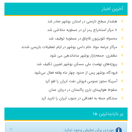
آخرین اخبار
هشدار سطح نارنجی در استان بوشهر صادر شد
۸ مرکز استخراج رمز ارز در عسلویه متلاشی شد
محموله تلویزیون قاچاق در عسلویه توقیف شد
مراکز عرضه مواد خام دامی بوشهر در ایام تعطیلات بازرسی شدند
مظفری: جمعه‌بازار بوشهر ساماندهی می‌ شود
پروژه‌های نهضت ملی مسکن بوشهر تعیین تکلیف شد
فرودگاه بوشهر پس از حدود چهار ماه وقفه فعال می‌شود
آمریکا مجوز عمومی فروش نفت ایران را لغو کرد
سقوط هواپیمای باری پاکستان در دریای عمان
سنتکام حمله به اهدافی در جنوب ایران را تایید کرد
پر بازدیدترین ها
×
موردی برای نمایش وجود ندارد.