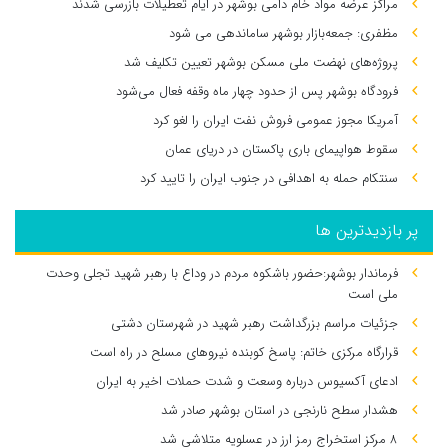
مراکز عرضه مواد خام دامی بوشهر در ایام تعطیلات بازرسی شدند
مظفری: جمعه‌بازار بوشهر ساماندهی می‌ شود
پروژه‌های نهضت ملی مسکن بوشهر تعیین تکلیف شد
فرودگاه بوشهر پس از حدود چهار ماه وقفه فعال می‌شود
آمریکا مجوز عمومی فروش نفت ایران را لغو کرد
سقوط هواپیمای باری پاکستان در دریای عمان
سنتکام حمله به اهدافی در جنوب ایران را تایید کرد
پر بازدیدترین ها
فرماندار بوشهر:حضور باشکوه مردم در وداع با رهبر شهید تجلی وحدت
ملی است
جزئیات مراسم بزرگداشت رهبر شهید در شهرستان دشتی
قرارگاه مرکزی خاتم: پاسخ کوبنده نیروهای مسلح در راه است
ادعای آکسیوس درباره وسعت و شدت حملات اخیر به ایران
هشدار سطح نارنجی در استان بوشهر صادر شد
۸ مرکز استخراج رمز ارز در عسلویه متلاشی شد