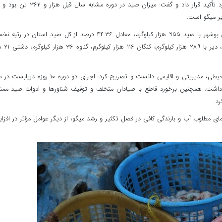
عقیل امینی افزایش میزان صید نسبت به سال گذشته را مورد تأکید قرار داد و گفت: میزان صید در دوره مشابه س
ر میگو است.
امینی به تفکیک شهرستان‌ها نیز اشاره کرد و افزود: شهرستان بوشهر با صید ۹۵۵ هزار کیلوگرم، معادل ۴۴.۳۶ درصد از کل صید استان د
قرار دارد. پس از آن، شهرستان تنگستان با ۵۰۵ 
وی دلیل افزایش صید امسال را مجموعه‌ای از عوامل زیست‌محیطی، مدیریتی و اقلیمی دانست و تصریح کرد: اجرای دو دوره ۱۰
داشت. همچنین برخورد قاطع با صیادان متخلف و توقیف شناورها و ادوات صید ممن
د.
ای مطلوب آب و بارندگی کافی در فصل تکثیر و رشد میگو، از دیگر عوامل مؤثر در افز