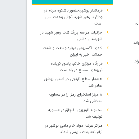
فرماندار بوشهر:حضور باشکوه مردم در
وداع با رهبر شهید تجلی وحدت ملی
است
ت.
جزئیات مراسم بزرگداشت رهبر شهید در
شهرستان دشتی
اند
ادعای آکسیوس درباره وسعت و شدت
حملات اخیر به ایران
رات
قرارگاه مرکزی خاتم: پاسخ کوبنده
نیروهای مسلح در راه است
هشدار سطح نارنجی در استان بوشهر
صادر شد
۸ مرکز استخراج رمز ارز در عسلویه
متلاشی شد
محموله تلویزیون قاچاق در عسلویه
توقیف شد
مراکز عرضه مواد خام دامی بوشهر در
ایام تعطیلات بازرسی شدند