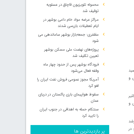
محموله تلویزیون قاچاق در عسلویه
توقیف شد
مراکز عرضه مواد خام دامی بوشهر در
ایام تعطیلات بازرسی شدند
مظفری: جمعه‌بازار بوشهر ساماندهی می‌
شود
پروژه‌های نهضت ملی مسکن بوشهر
تعیین تکلیف شد
فرودگاه بوشهر پس از حدود چهار ماه
وقفه فعال می‌شود
صید
ستی و
آمریکا مجوز عمومی فروش نفت ایران را
لغو کرد
سقوط هواپیمای باری پاکستان در دریای
ثیر
عمان
ی و
سنتکام حمله به اهدافی در جنوب ایران
را تایید کرد
رشد
 در
پر بازدیدترین ها