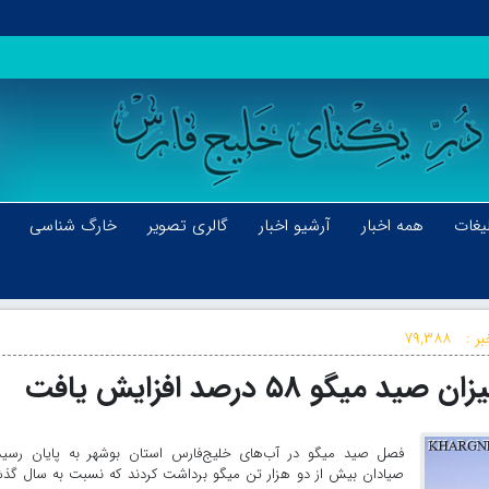
یغات
همه اخبار
آرشیو اخبار
گالری تصویر
خارگ شناسی
ر :
۷۹,۳۸۸
 ۵۸ درصد افزایش یافت
فصل صید میگو در آب‌های خلیج‌فارس استان بوشهر به پایان رسید
صیادان بیش از دو هزار تن میگو برداشت کردند که نسبت به سال گذش