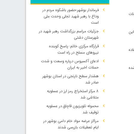
فرماندار بوشهر:حضور باشکوه مردم در
انات
وداع با رهبر شهید تجلی وحدت ملی
است
جزئیات مراسم بزرگداشت رهبر شهید در
این
شهرستان دشتی
قرارگاه مرکزی خاتم: پاسخ کوبنده
ر استفاده
نیروهای مسلح در راه است
ادعای آکسیوس درباره وسعت و شدت
حملات اخیر به ایران
ده
هشدار سطح نارنجی در استان بوشهر
صادر شد
۸ مرکز استخراج رمز ارز در عسلویه
متلاشی شد
محموله تلویزیون قاچاق در عسلویه
توقیف شد
مراکز عرضه مواد خام دامی بوشهر در
ایام تعطیلات بازرسی شدند