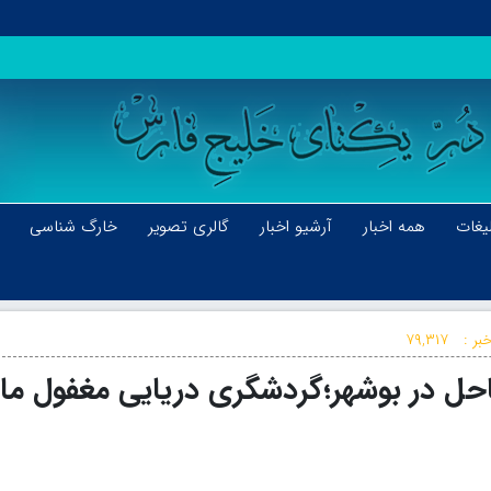
یغات
همه اخبار
آرشیو اخبار
گالری تصویر
خارگ شناسی
بر :
۷۹,۳۱۷
۹۰۰ کیلومتر ساحل در بوشهر؛گردشگری دریایی مغفول م