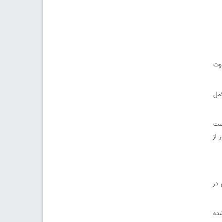
اوت
مل
است
 از
 در
شده