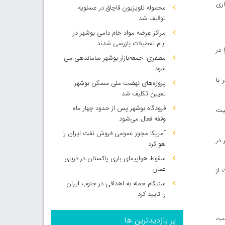
اری
محموله تلویزیون قاچاق در عسلویه
توقیف شد
مراکز عرضه مواد خام دامی بوشهر در
ایام تعطیلات بازرسی شدند
ا در
مظفری: جمعه‌بازار بوشهر ساماندهی می‌
شود
زار نفر با قایق تفریحی، ۴۴ هزار نفر با
پروژه‌های نهضت ملی مسکن بوشهر
تعیین تکلیف شد
فرودگاه بوشهر پس از حدود چهار ماه
ده جذابیت
وقفه فعال می‌شود
آمریکا مجوز عمومی فروش نفت ایران را
 در
لغو کرد
سقوط هواپیمای باری پاکستان در دریای
عمان
 از
سنتکام حمله به اهدافی در جنوب ایران
را تایید کرد
سب،
پر بازدیدترین ها