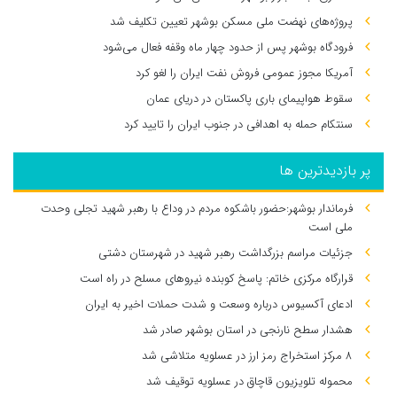
پروژه‌های نهضت ملی مسکن بوشهر تعیین تکلیف شد
فرودگاه بوشهر پس از حدود چهار ماه وقفه فعال می‌شود
آمریکا مجوز عمومی فروش نفت ایران را لغو کرد
سقوط هواپیمای باری پاکستان در دریای عمان
سنتکام حمله به اهدافی در جنوب ایران را تایید کرد
پر بازدیدترین ها
فرماندار بوشهر:حضور باشکوه مردم در وداع با رهبر شهید تجلی وحدت
ملی است
جزئیات مراسم بزرگداشت رهبر شهید در شهرستان دشتی
قرارگاه مرکزی خاتم: پاسخ کوبنده نیروهای مسلح در راه است
ادعای آکسیوس درباره وسعت و شدت حملات اخیر به ایران
هشدار سطح نارنجی در استان بوشهر صادر شد
۸ مرکز استخراج رمز ارز در عسلویه متلاشی شد
محموله تلویزیون قاچاق در عسلویه توقیف شد