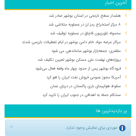
آخرین اخبار
هشدار سطح نارنجی در استان بوشهر صادر شد
۸ مرکز استخراج رمز ارز در عسلویه متلاشی شد
محموله تلویزیون قاچاق در عسلویه توقیف شد
مراکز عرضه مواد خام دامی بوشهر در ایام تعطیلات بازرسی شدند
مظفری: جمعه‌بازار بوشهر ساماندهی می‌ شود
پروژه‌های نهضت ملی مسکن بوشهر تعیین تکلیف شد
فرودگاه بوشهر پس از حدود چهار ماه وقفه فعال می‌شود
آمریکا مجوز عمومی فروش نفت ایران را لغو کرد
سقوط هواپیمای باری پاکستان در دریای عمان
سنتکام حمله به اهدافی در جنوب ایران را تایید کرد
پر بازدیدترین ها
×
موردی برای نمایش وجود ندارد.