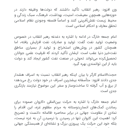
وی افزود: رهبر انقلاب تأکید داشتند که دولت‌ها وظیفه دارند در
حوزه‌هایی همچون معیشت، امنیت، بهداشت، فرهنگ، سبک زندگی و
محیط زیست نقش‌آفرینی کنند و اساساً فلسفه وجودی نظام اسلامی
تحقق معارف و احکام اسلامی است.
امام جمعه خارگ در ادامه با اشاره به دغدغه رهبر انقلاب در خصوص
وضعیت تولید نفت گفت: تولید و صادرات نفت افزایش یافته، اما
همچنان کشور در روش‌های استخراج و تولید از بسیاری مناطق
نفت‌خیز دنیا عقب است. ایشان تأکید کردند که ظرفیت علمی جوانان
تحصیل‌کرده می‌تواند تحولی در صنعت نفت کشور ایجاد کند و دولت
باید از این توانمندی بهره گیرد.
حجت‌الاسلام کارگر با بیان اینکه رهبر انقلاب نسبت به اسراف هشدار
جدی دادند افزود: متأسفانه بیشترین اسراف در خود دولت رخ می‌دهد؛
از برق و آب گرفته تا ساخت‌وساز و سفر. این موضوع نیازمند بازنگری
جدی است.
امام جمعه خارگ با اشاره به حرکت بین‌المللی «کاروان صمود» برای
رساندن کمک‌های انسان‌دوستانه به مردم مظلوم غزه، این اقدام را
نمادی از مقاومت جهانی در برابر محاصره ظالمانه دانست و تصریح
کرد: اهمیت این کاروان تنها در رسیدن یا نرسیدن آن به غزه نیست،
بلکه خود این حرکت یک پیروزی بزرگ و نشانه‌ای از همبستگی جهانی