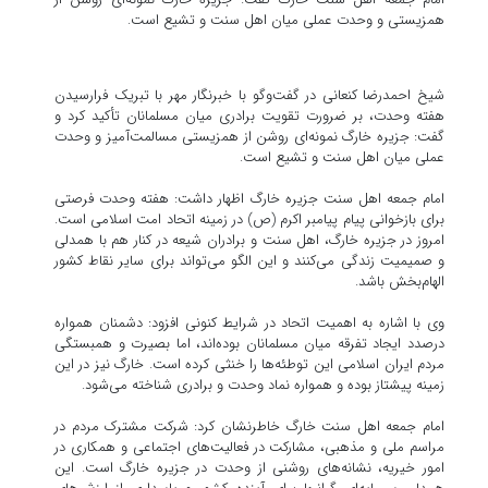
همزیستی و وحدت عملی میان اهل سنت و تشیع است.
شیخ احمدرضا کنعانی در گفت‌وگو با خبرنگار مهر با تبریک فرارسیدن
هفته وحدت، بر ضرورت تقویت برادری میان مسلمانان تأکید کرد و
گفت: جزیره خارگ نمونه‌ای روشن از همزیستی مسالمت‌آمیز و وحدت
عملی میان اهل سنت و تشیع است.
امام جمعه اهل سنت جزیره خارگ اظهار داشت: هفته وحدت فرصتی
برای بازخوانی پیام پیامبر اکرم (ص) در زمینه اتحاد امت اسلامی است.
امروز در جزیره خارگ، اهل سنت و برادران شیعه در کنار هم با همدلی
و صمیمیت زندگی می‌کنند و این الگو می‌تواند برای سایر نقاط کشور
الهام‌بخش باشد.
وی با اشاره به اهمیت اتحاد در شرایط کنونی افزود: دشمنان همواره
درصدد ایجاد تفرقه میان مسلمانان بوده‌اند، اما بصیرت و همبستگی
مردم ایران اسلامی این توطئه‌ها را خنثی کرده است. خارگ نیز در این
زمینه پیشتاز بوده و همواره نماد وحدت و برادری شناخته می‌شود.
امام جمعه اهل سنت خارگ خاطرنشان کرد: شرکت مشترک مردم در
مراسم ملی و مذهبی، مشارکت در فعالیت‌های اجتماعی و همکاری در
امور خیریه، نشانه‌های روشنی از وحدت در جزیره خارگ است. این