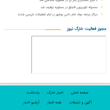
۸ مرکز استخراج رمز ارز در عسلویه متلاشی شد
محموله تلویزیون قاچاق در عسلویه توقیف شد
مراکز عرضه مواد خام دامی بوشهر در ایام تعطیلات بازرسی شدند
مجوز فعالیت خارگ نیوز
صفحه اصلی
اخبار خارگ
یادداشت
آگهی و تبلیغات
همه اخبار
آرشیو اخبار