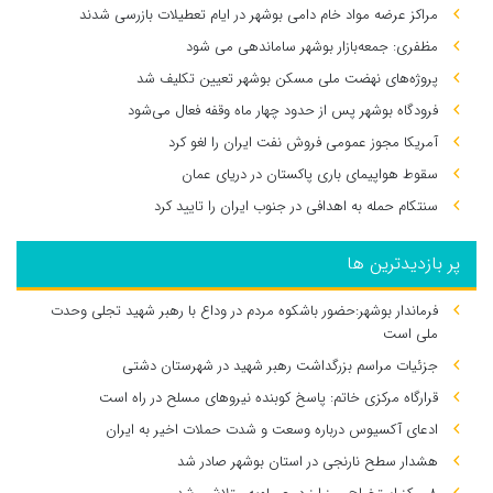
مراکز عرضه مواد خام دامی بوشهر در ایام تعطیلات بازرسی شدند
مظفری: جمعه‌بازار بوشهر ساماندهی می‌ شود
پروژه‌های نهضت ملی مسکن بوشهر تعیین تکلیف شد
فرودگاه بوشهر پس از حدود چهار ماه وقفه فعال می‌شود
آمریکا مجوز عمومی فروش نفت ایران را لغو کرد
سقوط هواپیمای باری پاکستان در دریای عمان
سنتکام حمله به اهدافی در جنوب ایران را تایید کرد
پر بازدیدترین ها
فرماندار بوشهر:حضور باشکوه مردم در وداع با رهبر شهید تجلی وحدت
ملی است
جزئیات مراسم بزرگداشت رهبر شهید در شهرستان دشتی
قرارگاه مرکزی خاتم: پاسخ کوبنده نیروهای مسلح در راه است
ادعای آکسیوس درباره وسعت و شدت حملات اخیر به ایران
هشدار سطح نارنجی در استان بوشهر صادر شد