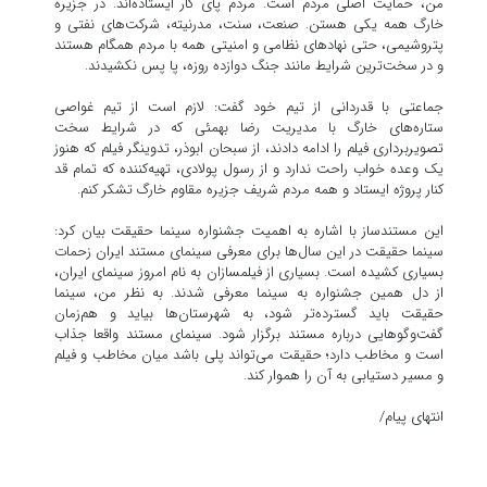
من، حمایت اصلی مردم است. مردم پای کار ایستاده‌اند. در جزیره
خارگ همه یکی هستن. صنعت، سنت، مدرنیته، شرکت‌های نفتی و
پتروشیمی، حتی نهاد‌های نظامی و امنیتی همه با مردم همگام هستند
و در سخت‌ترین شرایط مانند جنگ دوازده روزه، پا پس نکشیدند.
جماعتی با قدردانی از تیم خود گفت: لازم است از تیم غواصی
ستاره‌های خارگ با مدیریت رضا بهمئی که در شرایط سخت
تصویربرداری فیلم را ادامه دادند، از سبحان ابوذر، تدوینگر فیلم که هنوز
یک وعده خواب راحت ندارد و از رسول پولادی، تهیه‌کننده که تمام قد
کنار پروژه ایستاد و همه مردم شریف جزیره مقاوم خارگ تشکر کنم.
این مستندساز با اشاره به اهمیت جشنواره سینما حقیقت بیان کرد:
سینما حقیقت در این سال‌ها برای معرفی سینمای مستند ایران زحمات
بسیاری کشیده است. بسیاری از فیلمسازان به نام امروز سینمای ایران،
از دل همین جشنواره به سینما معرفی شدند. به نظر من، سینما
حقیقت باید گسترده‌تر شود، به شهرستان‌ها بیاید و هم‌زمان
گفت‌و‌گو‌هایی درباره مستند برگزار شود. سینمای مستند واقعا جذاب
است و مخاطب دارد؛ حقیقت می‌تواند پلی باشد میان مخاطب و فیلم
و مسیر دستیابی به آن را هموار کند.
انتهای پیام/