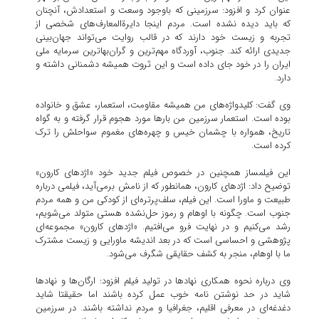
عنوان کرد و افزود: سرزمینی که باوجود وسعت و استعدادش، آنچنان
که باید دیده نشده است. مردم اینجا دایرةالمعارف‌های شخصی از
تجربه و زیست خود دارند که در قالب روایت می‌تواند جهان‌بینی
جدیدی ارائه کند. جنوب، آوردگاه مهم‌ترین و گران‌بها‌ترین سرمایه ملی
ایران را در خود جای داده است و این ثروت همیشه دشمنانی داشته و
دارد.
وی گفت: کلیدواژه‌های من همیشه مقاومت، استعمار، عشق و خانواده
بوده است. استعمار سرزمین من بار‌ها مورد هجوم قرار گرفته و به گواه
تاریخ، همواره با چشمان خیس و چهره‌های مغموم سواحلش را ترک
کرده است.
این فیلمساز همچنین در خصوص فیلم جدید خود «اژد‌های کارون»
توضیح داد: اژد‌های کارون، همانطور که از نامش برمی‌آید، فیلمی درباره
طبیعت و ماورا است. این فیلم، سلف‌پرتره‌ای از کودکی من و همه مردم
جنوب است. چگونه با اوهام و رموز حل‌نشده هستی متولد می‌شویم،
رشد می‌کنیم و در نهایت فرو می‌افتیم. «اژد‌های کارون» مجموعه‌ای
پژوهشی و احساسی است که در بعد اندیشه ماورایی و زیست مشترک
ما با اوهام، منجر به کشف حقایقی شگرف می‌شود.
وی درباره نحوه همکاری نهاد‌ها در تولید فیلم افزود: ارگان‌ها و نهاد‌ها
شاید در حد نوشتن نامه خوب عمل کرده باشند اما حقیقتا شاید
دغدغه‌ای در معرفی اقلیم، جغرافیا و مردم نداشته باشند. در سرزمین