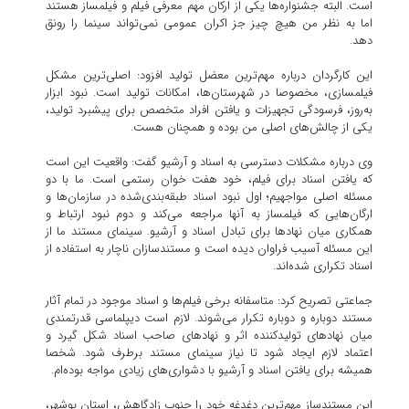
است. البته جشنواره‌ها یکی از ارکان مهم معرفی فیلم و فیلمساز هستند
اما به نظر من هیچ چیز جز اکران عمومی نمی‌تواند سینما را رونق
دهد.
این کارگردان درباره مهم‌ترین معضل تولید افزود: اصلی‌ترین مشکل
فیلمسازی، مخصوصا در شهرستان‌ها، امکانات تولید است. نبود ابزار
به‌روز، فرسودگی تجهیزات و یافتن افراد متخصص برای پیشبرد تولید،
یکی از چالش‌های اصلی من بوده و همچنان هست.
وی درباره مشکلات دسترسی به اسناد و آرشیو گفت: واقعیت این است
که یافتن اسناد برای فیلم، خود هفت خوان رستمی است. ما با دو
مسئله اصلی مواجهیم؛ اول نبود اسناد طبقه‌بندی‌شده در سازمان‌ها و
ارگان‌هایی که فیلمساز به آنها مراجعه می‌کند و دوم نبود ارتباط و
همکاری میان نهاد‌ها برای تبادل اسناد و آرشیو. سینمای مستند ما از
این مسئله آسیب فراوان دیده است و مستندسازان ناچار به استفاده از
اسناد تکراری شده‌اند.
جماعتی تصریح کرد: متاسفانه برخی فیلم‌ها و اسناد موجود در تمام آثار
مستند دوباره و دوباره تکرار می‌شوند. لازم است دیپلماسی قدرتمندی
میان نهاد‌های تولیدکننده اثر و نهاد‌های صاحب اسناد شکل گیرد و
اعتماد لازم ایجاد شود تا نیاز سینمای مستند برطرف شود. شخصا
همیشه برای یافتن اسناد و آرشیو با دشواری‌های زیادی مواجه بوده‌ام.
این مستندساز مهم‌ترین دغدغه خود را جنوب زادگاهش، استان بوشهر،