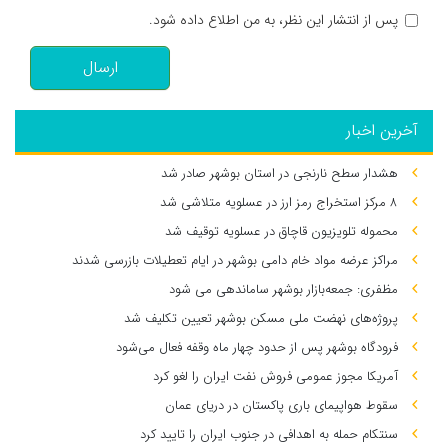
پس از انتشار این نظر، به من اطلاع داده شود.
ارسال
آخرین اخبار
هشدار سطح نارنجی در استان بوشهر صادر شد
۸ مرکز استخراج رمز ارز در عسلویه متلاشی شد
محموله تلویزیون قاچاق در عسلویه توقیف شد
مراکز عرضه مواد خام دامی بوشهر در ایام تعطیلات بازرسی شدند
مظفری: جمعه‌بازار بوشهر ساماندهی می‌ شود
پروژه‌های نهضت ملی مسکن بوشهر تعیین تکلیف شد
فرودگاه بوشهر پس از حدود چهار ماه وقفه فعال می‌شود
آمریکا مجوز عمومی فروش نفت ایران را لغو کرد
سقوط هواپیمای باری پاکستان در دریای عمان
سنتکام حمله به اهدافی در جنوب ایران را تایید کرد