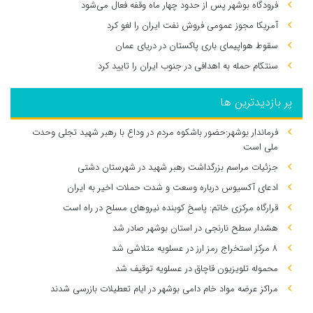
فرودگاه بوشهر پس از حدود چهار ماه وقفه فعال می‌شود
آمریکا مجوز عمومی فروش نفت ایران را لغو کرد
سقوط هواپیمای باری پاکستان در دریای عمان
سنتکام حمله به اهدافی در جنوب ایران را تایید کرد
پر بازدیدترین ها
فرماندار بوشهر:حضور باشکوه مردم در وداع با رهبر شهید تجلی وحدت
ملی است
جزئیات مراسم بزرگداشت رهبر شهید در شهرستان دشتی
ادعای آکسیوس درباره وسعت و شدت حملات اخیر به ایران
قرارگاه مرکزی خاتم: پاسخ کوبنده نیروهای مسلح در راه است
هشدار سطح نارنجی در استان بوشهر صادر شد
۸ مرکز استخراج رمز ارز در عسلویه متلاشی شد
محموله تلویزیون قاچاق در عسلویه توقیف شد
مراکز عرضه مواد خام دامی بوشهر در ایام تعطیلات بازرسی شدند