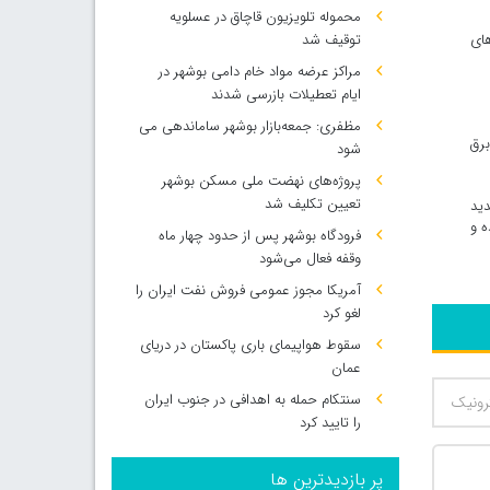
محموله تلویزیون قاچاق در عسلویه
های
توقیف شد
مراکز عرضه مواد خام دامی بوشهر در
ایام تعطیلات بازرسی شدند
مظفری: جمعه‌بازار بوشهر ساماندهی می‌
ه برق
شود
پروژه‌های نهضت ملی مسکن بوشهر
تعیین تکلیف شد
 جدید
وده و
فرودگاه بوشهر پس از حدود چهار ماه
وقفه فعال می‌شود
آمریکا مجوز عمومی فروش نفت ایران را
لغو کرد
سقوط هواپیمای باری پاکستان در دریای
عمان
سنتکام حمله به اهدافی در جنوب ایران
را تایید کرد
پر بازدیدترین ها