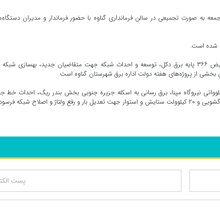
معه به صورت تجمیعی در سالن فرمانداری گناوه با حضور فرماندار و مدیران دستگاه‌
احداث ۵۷ کیلومتر تبدیل سیم مسی به کابل خود نگهدار، تعویض ۳۶۶ پایه برق دکل، توسعه و احداث شبکه جهت متقاضیان جدید، بهسازی شبک
بخشی از پروژه‌های هفته دولت اداره برق شهرستان گناوه است.
ث نیروگاه خورشیدی ۱۰ کیلوواتی اداره برق گناوه و ۶۶۰ کیلوواتی نیروگاه مپنا، برق رسانی به اسکله جزیره جنوبی بخش بندر ریگ، احداث خط
سایت پرورش میگوی عرش، احداث خطوط جدید ۲۰ کیلوولت گشویی و ۲۰ کیلوولت ستایش و استوار جهت تعدیل بار و رفع ولتاژ و اصلاح شبکه فرس