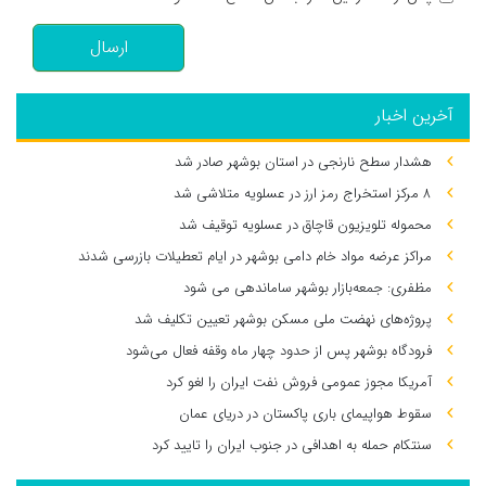
ارسال
آخرین اخبار
هشدار سطح نارنجی در استان بوشهر صادر شد
۸ مرکز استخراج رمز ارز در عسلویه متلاشی شد
محموله تلویزیون قاچاق در عسلویه توقیف شد
مراکز عرضه مواد خام دامی بوشهر در ایام تعطیلات بازرسی شدند
مظفری: جمعه‌بازار بوشهر ساماندهی می‌ شود
پروژه‌های نهضت ملی مسکن بوشهر تعیین تکلیف شد
فرودگاه بوشهر پس از حدود چهار ماه وقفه فعال می‌شود
آمریکا مجوز عمومی فروش نفت ایران را لغو کرد
سقوط هواپیمای باری پاکستان در دریای عمان
سنتکام حمله به اهدافی در جنوب ایران را تایید کرد