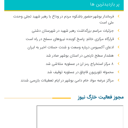
پر بازدیدترین ها
فرماندار بوشهر:حضور باشکوه مردم در وداع با رهبر شهید تجلی وحدت
ملی است
جزئیات مراسم بزرگداشت رهبر شهید در شهرستان دشتی
قرارگاه مرکزی خاتم: پاسخ کوبنده نیروهای مسلح در راه است
ادعای آکسیوس درباره وسعت و شدت حملات اخیر به ایران
هشدار سطح نارنجی در استان بوشهر صادر شد
۸ مرکز استخراج رمز ارز در عسلویه متلاشی شد
محموله تلویزیون قاچاق در عسلویه توقیف شد
مراکز عرضه مواد خام دامی بوشهر در ایام تعطیلات بازرسی شدند
مجوز فعالیت خارگ نیوز