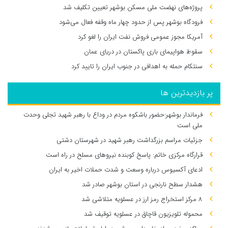
پروژه‌های نهضت ملی مسکن بوشهر تعیین تکلیف شد
فرودگاه بوشهر پس از حدود چهار ماه وقفه فعال می‌شود
آمریکا مجوز عمومی فروش نفت ایران را لغو کرد
سقوط هواپیمای باری پاکستان در دریای عمان
سنتکام حمله به اهدافی در جنوب ایران را تایید کرد
پر بازدیدترین ها
فرماندار بوشهر:حضور باشکوه مردم در وداع با رهبر شهید تجلی وحدت
ملی است
جزئیات مراسم بزرگداشت رهبر شهید در شهرستان دشتی
قرارگاه مرکزی خاتم: پاسخ کوبنده نیروهای مسلح در راه است
ادعای آکسیوس درباره وسعت و شدت حملات اخیر به ایران
هشدار سطح نارنجی در استان بوشهر صادر شد
۸ مرکز استخراج رمز ارز در عسلویه متلاشی شد
محموله تلویزیون قاچاق در عسلویه توقیف شد