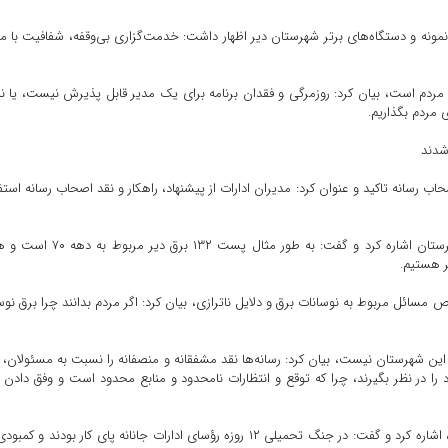
مونه و دستگاه‌های برتر شهرستان دیر اظهار داشت: خدمت‌گزاری بی‌وقفه، شفافیت با م
مردم است، بیان کرد: روزمرگی و فقدان برنامه برای یک مدیر قابل پذیرش نیست، یا نب
 مردم بگذاریم.
شدند
رسانه تاکید و عنوان کرد: مدیران ادارات از پیشنهاد، راهکار و نقد اصحاب رسانه استف
وی در بخشی دیگر از سخنان خود به مشکلات زیرساختی شهرستان اشاره کرد و گفت: به طور مثال پست ۱۳۲ ب
ر هستیم.
ص مسائل مربوط به نوسانات برق و دلایل ناترازی، بیان کرد: اگر مردم بدانند چرا برق نو
این شهرستان نیست، بیان کرد: رسانه‌ها نقد مشفقانه و منصفانه را نسبت به مسئولان، 
د را در نظر بگیرند، چرا که توقع و انتظارات نامحدود و منابع محدود است و وفق دادن 
وی در پایان به شعار هفته دولت، “۱۲ ماه تلاش و ۱۲ روز دفاع”، اشاره کرد و گفت: در جنگ تحمیلی ۱۲ روزه رؤسای ادارات جانانه پای کار بودند و 