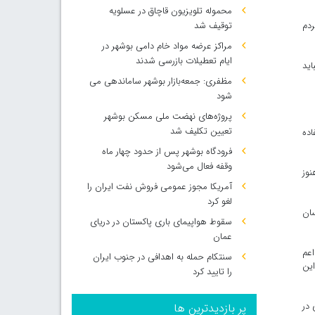
محموله تلویزیون قاچاق در عسلویه
ردم
توقیف شد
مراکز عرضه مواد خام دامی بوشهر در
ایام تعطیلات بازرسی شدند
اید
مظفری: جمعه‌بازار بوشهر ساماندهی می‌
شود
پروژه‌های نهضت ملی مسکن بوشهر
تعیین تکلیف شد
اده
فرودگاه بوشهر پس از حدود چهار ماه
وقفه فعال می‌شود
رق دیر مربوط به دهه ۷۰ است و هنوز
آمریکا مجوز عمومی فروش نفت ایران را
لغو کرد
سان
سقوط هواپیمای باری پاکستان در دریای
عمان
اعم
سنتکام حمله به اهدافی در جنوب ایران
این
را تایید کرد
کمبودی در
پر بازدیدترین ها