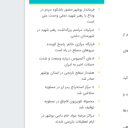
فرماندار بوشهر:حضور باشکوه مردم در
وداع با رهبر شهید تجلی وحدت ملی
است
جزئیات مراسم بزرگداشت رهبر شهید در
 از
شهرستان دشتی
قرارگاه مرکزی خاتم: پاسخ کوبنده
نیروهای مسلح در راه است
های
ادعای آکسیوس درباره وسعت و شدت
حملات اخیر به ایران
هشدار سطح نارنجی در استان بوشهر
کید
صادر شد
۸ مرکز استخراج رمز ارز در عسلویه
متلاشی شد
د و
محموله تلویزیون قاچاق در عسلویه
توقیف شد
دها
مراکز عرضه مواد خام دامی بوشهر در
ایام تعطیلات بازرسی شدند
مدلی و همراهی