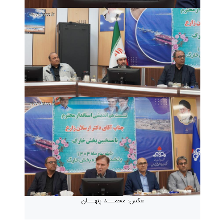
عکس: محمـــد پنهـــان