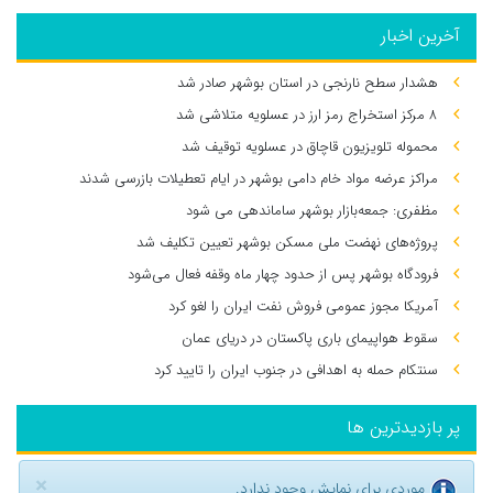
آخرین اخبار
هشدار سطح نارنجی در استان بوشهر صادر شد
۸ مرکز استخراج رمز ارز در عسلویه متلاشی شد
محموله تلویزیون قاچاق در عسلویه توقیف شد
مراکز عرضه مواد خام دامی بوشهر در ایام تعطیلات بازرسی شدند
مظفری: جمعه‌بازار بوشهر ساماندهی می‌ شود
پروژه‌های نهضت ملی مسکن بوشهر تعیین تکلیف شد
فرودگاه بوشهر پس از حدود چهار ماه وقفه فعال می‌شود
آمریکا مجوز عمومی فروش نفت ایران را لغو کرد
سقوط هواپیمای باری پاکستان در دریای عمان
سنتکام حمله به اهدافی در جنوب ایران را تایید کرد
پر بازدیدترین ها
×
موردی برای نمایش وجود ندارد.