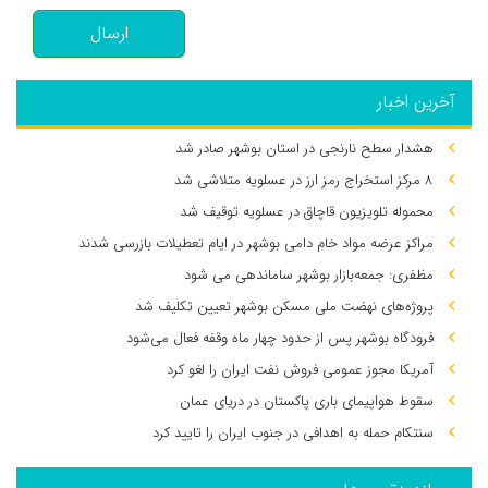
ارسال
آخرین اخبار
هشدار سطح نارنجی در استان بوشهر صادر شد
۸ مرکز استخراج رمز ارز در عسلویه متلاشی شد
محموله تلویزیون قاچاق در عسلویه توقیف شد
مراکز عرضه مواد خام دامی بوشهر در ایام تعطیلات بازرسی شدند
مظفری: جمعه‌بازار بوشهر ساماندهی می‌ شود
پروژه‌های نهضت ملی مسکن بوشهر تعیین تکلیف شد
فرودگاه بوشهر پس از حدود چهار ماه وقفه فعال می‌شود
آمریکا مجوز عمومی فروش نفت ایران را لغو کرد
سقوط هواپیمای باری پاکستان در دریای عمان
سنتکام حمله به اهدافی در جنوب ایران را تایید کرد