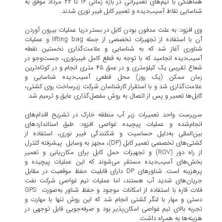
هماهنگی با تیم‌های تعمیراتی در بازه زمانی ۱۶ تا ۲۲ مرداد موفق به
شناسایی نقاط آسیب‌دیده و تعمیر کابل فیبر نوری شدند.
وی افزود: به علت مدفون بودن کابل در بستر دریا عملیات بیرون آوردن
آن با استفاده از تجهیزات تخصصی از جمله lifting bag و عملیات
شناوری آغاز شد که به شناسایی و علامت‌گذاری نخستین نقطه
آسیب‌دیده انجامید که با توجه به قطع کامل فیبرنوری، جست‌وجو در
شعاع تقریبی یک کیلومتری و در عمق ۴۵ متری انجام و در کوتاه‌ترین
زمان ممکن (یک روز) محل قطعی آسیب‌دیده شناسایی و
علامت‌گذاری شد و با استقرار کارشناسان شرکت زیرساخت روی کشتی،
کابل‌ها تعمیر و پس از اتصال به روش مفصل‌گذاری عایق و ترمیم شد.
سرپرست واحد تعمیرات زیر آب منطقه خارک در تشریح اقدام‌های
انجام‌شده و عملیات پیچیده غواصی افزود: طبق استانداردهای
بین‌المللی به‌دلیل حساسیت و شکنندگی فیبر نوری، استفاده از
کشتی‌های تخصصی تعمیر کابل (DP)، مجهز به وسایل پیشرفته کنترل
از راه دور (ROV) و تجهیزات حمل کابل برای مکان‌یابی و تعمیر
بخش‌های آسیب‌دیده مستقر می‌شوند که این عملیات پیچیده و
پرهزینه است. شناورهای DP دارای قابلیت حفظ موقعیت در مقابل
جریان‌های شدید آب هستند، اما عملیات تیم غواصی شرکت نفت
فلات قاره با استفاده از امکانات موجود و حفظ شناور به‌صورت GPS
دستی و مهار با لنگر کشتی انجام شد که این روش تنها با مهارت و
تجربه بالای تیم غواصی امکان‌پذیر بود و صرفه‌جویی قابل توجهی در
هزینه‌ها به همراه داشت.