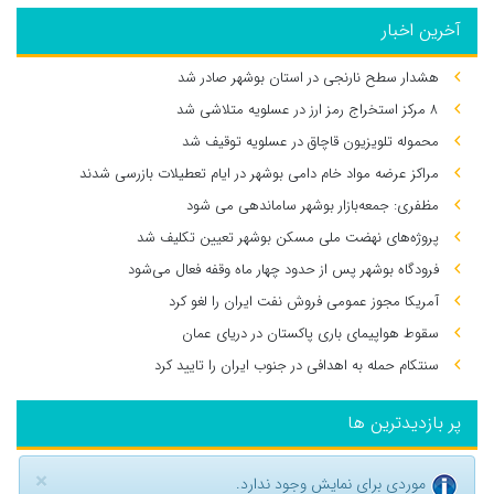
آخرین اخبار
هشدار سطح نارنجی در استان بوشهر صادر شد
۸ مرکز استخراج رمز ارز در عسلویه متلاشی شد
محموله تلویزیون قاچاق در عسلویه توقیف شد
مراکز عرضه مواد خام دامی بوشهر در ایام تعطیلات بازرسی شدند
مظفری: جمعه‌بازار بوشهر ساماندهی می‌ شود
پروژه‌های نهضت ملی مسکن بوشهر تعیین تکلیف شد
فرودگاه بوشهر پس از حدود چهار ماه وقفه فعال می‌شود
آمریکا مجوز عمومی فروش نفت ایران را لغو کرد
سقوط هواپیمای باری پاکستان در دریای عمان
سنتکام حمله به اهدافی در جنوب ایران را تایید کرد
پر بازدیدترین ها
×
موردی برای نمایش وجود ندارد.