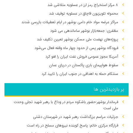
۸ مرکز استخراج رمز ارز در عسلویه متلاشی شد
محموله تلویزیون قاچاق در عسلویه توقیف شد
مراکز عرضه مواد خام دامی بوشهر در ایام تعطیلات بازرسی شدند
مظفری: جمعه‌بازار بوشهر ساماندهی می‌ شود
پروژه‌های نهضت ملی مسکن بوشهر تعیین تکلیف شد
فرودگاه بوشهر پس از حدود چهار ماه وقفه فعال می‌شود
آمریکا مجوز عمومی فروش نفت ایران را لغو کرد
سقوط هواپیمای باری پاکستان در دریای عمان
سنتکام حمله به اهدافی در جنوب ایران را تایید کرد
پر بازدیدترین ها
فرماندار بوشهر:حضور باشکوه مردم در وداع با رهبر شهید تجلی وحدت
ملی است
جزئیات مراسم بزرگداشت رهبر شهید در شهرستان دشتی
قرارگاه مرکزی خاتم: پاسخ کوبنده نیروهای مسلح در راه است