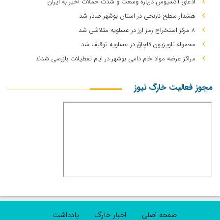
ادعای آکسیوس درباره وسعت و شدت حملات اخیر به ایران
هشدار سطح نارنجی در استان بوشهر صادر شد
۸ مرکز استخراج رمز ارز در عسلویه متلاشی شد
محموله تلویزیون قاچاق در عسلویه توقیف شد
مراکز عرضه مواد خام دامی بوشهر در ایام تعطیلات بازرسی شدند
مجوز فعالیت خارگ نیوز
صفحه اصلی
اخبار خارگ
یادداشت