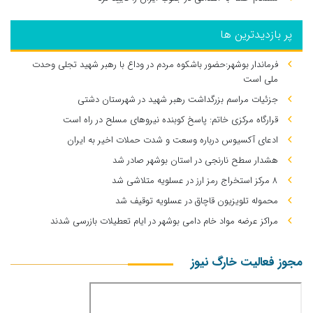
پر بازدیدترین ها
فرماندار بوشهر:حضور باشکوه مردم در وداع با رهبر شهید تجلی وحدت
ملی است
جزئیات مراسم بزرگداشت رهبر شهید در شهرستان دشتی
قرارگاه مرکزی خاتم: پاسخ کوبنده نیروهای مسلح در راه است
ادعای آکسیوس درباره وسعت و شدت حملات اخیر به ایران
هشدار سطح نارنجی در استان بوشهر صادر شد
۸ مرکز استخراج رمز ارز در عسلویه متلاشی شد
محموله تلویزیون قاچاق در عسلویه توقیف شد
مراکز عرضه مواد خام دامی بوشهر در ایام تعطیلات بازرسی شدند
مجوز فعالیت خارگ نیوز