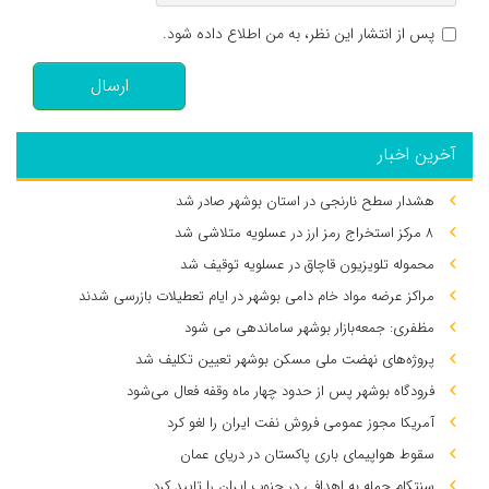
پس از انتشار این نظر، به من اطلاع داده شود.
ارسال
آخرین اخبار
هشدار سطح نارنجی در استان بوشهر صادر شد
۸ مرکز استخراج رمز ارز در عسلویه متلاشی شد
محموله تلویزیون قاچاق در عسلویه توقیف شد
مراکز عرضه مواد خام دامی بوشهر در ایام تعطیلات بازرسی شدند
مظفری: جمعه‌بازار بوشهر ساماندهی می‌ شود
پروژه‌های نهضت ملی مسکن بوشهر تعیین تکلیف شد
فرودگاه بوشهر پس از حدود چهار ماه وقفه فعال می‌شود
آمریکا مجوز عمومی فروش نفت ایران را لغو کرد
سقوط هواپیمای باری پاکستان در دریای عمان
سنتکام حمله به اهدافی در جنوب ایران را تایید کرد