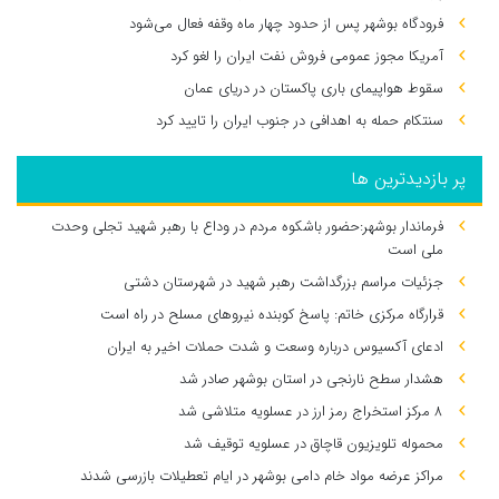
فرودگاه بوشهر پس از حدود چهار ماه وقفه فعال می‌شود
آمریکا مجوز عمومی فروش نفت ایران را لغو کرد
سقوط هواپیمای باری پاکستان در دریای عمان
سنتکام حمله به اهدافی در جنوب ایران را تایید کرد
پر بازدیدترین ها
فرماندار بوشهر:حضور باشکوه مردم در وداع با رهبر شهید تجلی وحدت
ملی است
جزئیات مراسم بزرگداشت رهبر شهید در شهرستان دشتی
قرارگاه مرکزی خاتم: پاسخ کوبنده نیروهای مسلح در راه است
ادعای آکسیوس درباره وسعت و شدت حملات اخیر به ایران
هشدار سطح نارنجی در استان بوشهر صادر شد
۸ مرکز استخراج رمز ارز در عسلویه متلاشی شد
محموله تلویزیون قاچاق در عسلویه توقیف شد
مراکز عرضه مواد خام دامی بوشهر در ایام تعطیلات بازرسی شدند