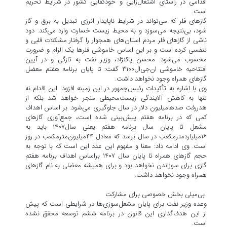
اقدامی در راستای اشتغال‌زایی و خودکفایی کشور در شرایط تحریم
است.
گاز‌های فلر که می‌تواند در شرایط ناپایدار انرژی تبدیل به برق و گاز
شود، بی‌نتیجه می‌سوزد و به محیط زیست خسارت وارد می‌کند. دود
ناشی از گاز‌های فلر مردم استان‌های همجوار را گرفتار مشکلات قلبی و
تنفسی کرده است و بر این اساس خاموشی فلر‌ها یک الزام و ضرورت
محسوب می‌شود. محسن پاکنژاد، وزیر نفت به تازگی و در آیین
افتتاحیه خاموشی ان‌جی‌ال۳۱۰۰ گفت: تا پایان برنامه هفتم معضل
گاز‌های همراه وجود نخواهد داشت.
وی با اشاره به تأکیدات رئیس‌جمهور در این زمینه افزود: این اقدام نه
تنها به کاهش آلایندگی زیست‌محیطی منجر خواهد شد بلکه از
هدررفت صدها‌میلیون دلار در سال جلوگیری می‌شود. بر اساس اهداف
کمی که در برنامه هفتم پیش‌بینی شده است، جمع‌آوری گاز‌های
مشعل تا پایان سال برنامه هفتم یعنی سال۱۴۰۷ باید به
۱۶‌میلیارد‌مترمکعب در سال برسد که معادل ۴۴میلیون‌مترمکعب در روز
است. وی ادامه داد: معنا و مفهوم این عدد این است که با توجه به
حجم گاز‌های همراه تا پایان سال ۱۴۰۷ براساس اهداف برنامه هفتم
گازی برای سوزاندن نخواهد بود و برای همیشه معضلی به نام گاز‌های
همراه وجود نخواهد داشت.
بی‌میلی بخش خصوصی برای مشارکت
وعده وزیر نفت برای پایان مشعل‌سوزی‌ها در شرایطی است که پیش
از این هدف‌گذاری این قانون در برنامه ششم توسعه محقق نشده
است.