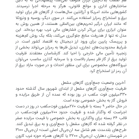
هم صنعت بلاک‌چین ایران متوقف نمی‌شد؛ پیشنهاداتی که به دلیل
ساختار‌های اداری و موانع قانونی، هرگز به مرحله اجرا نرسیدند.
کشور‌هایی مانند امریکا و آرژانتین سال‌هاست از گاز‌های فلر برای تولید
برق و استخراج رمزارز استفاده می‌کنند. در سوی دیگر، روسیه و ونزوئلا
که مانند ایران درگیر تحریم‌های بین‌المللی هستند، از همین روش به
عنوان ابزاری برای بی‌اثر کردن فشار‌های مالی غرب بهره برده‌اند. این
مدل نه تنها از هدررفت منابع جلوگیری می‌کند، بلکه یک روش کم‌هزینه
و پرریسک پایین برای ورود ارز دیجیتال به اقتصاد کشور است. در
شرایط محدودیت‌های تجاری، تبدیل فلر‌ها به رمزارز می‌تواند بخشی از
زنجیره تأمین مالی خارجی را احیا کند. کارشناسان معتقدند ظرفیت
تولید برق از گاز فلر بسیار بالاست و با سرمایه گذاری مناسب می‌توان
نیروگاه‌های مخصوصی برای این منظور احداث و در صورت مازاد برق از
آن رمز ارز استخراج کرد.
آخرین وضعیت جمع‌آوری گاز‌های مشعل
ظرفیت جمع‌آوری گاز‌های مشعل از ابتدای شهریور سال گذشته حدود
۳۳۰میلیون فوت مکعب در روز بوده که عمده آن از طریق مزایده و
فروش گاز به بخش خصوصی بوده است.
در حال حاضر ۹ بسته با ظرفیت ۲۷۰‌میلیون فوت‌مکعب در روز در دست
اجراست که واگذار شده و ظرفیت حدود ۷۰۰‌میلیون فوت‌مکعب در
قالب ۳۶ بسته برای واگذاری به بخش خصوصی با قیمت مزایده صفر
در نظر گرفته شده که گاز‌های مشعل را جمع‌آوری و به برق تبدیل کنند.
طرح‌های بلندمدت هم شامل سه ان‌جی‌ال اصلی است؛ ان‌جی‌ال ۳۱۰۰
در شهرستان دهلران، ان‌جی‌ال ۳۲۰۰ یا گاز‌های همراه حوزه غرب کارون