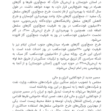
در استان خوزستان و ان‌جی‌ال خارگ که جمع‌آوری فلر‌ها و گاز‌های
همراه در پهنه خلیج‌فارس قرار دارد، به عهده خواهد داشت. در طول
سال گذشته با بهره‌برداری از فاز نخست طرح جمع‌آوری گاز‌های مشعل
رگ سفید- ۱، جمع‌آوری گاز‌های مازاد واحد بهره‌برداری گچساران و طرح
کاهش گاز‌های مشعل پالایشگاه‌های دوازده‌گانه پارس‌جنوبی، حدود
۱۴۰‌میلیون فوت‌مکعب در روز به ظرفیت جمع‌آوری گاز‌های مشعل
اضافه شد، همچنین با بهره‌برداری از طرح ان‌جی‌ال ۳۱۰۰، در گام
نخست ۸۰‌میلیون فوت‌مکعب در روز به ظرفیت جمع‌آوری گاز افزوده
می‌شود.
طرح جمع‌آوری گاز‌های همراه میدان‌های جنوب استان ایلام نیز با
ظرفیت نهایی ۲۴۰‌میلیون فوت‌مکعب در روز احداث شده است. با
اجرای این طرح، روزانه بیش از ۱۵۰‌میلیون فوت‌مکعب گاز سبک به
شبکه سراسری گاز تزریق می‌شود و ترکیبات سنگین‌تر از طریق خط لوله
به ان‌جی‌ال۳۲۰۰ در حوزه غرب کارون (استان خوزستان) و از آنجا به
پتروشیمی بندر امام ارسال می‌شوند.
مسیر جدید از خودکفایی انرژی و مالی
مجلس با تصویب جرایم سنگین برای شرکت‌های متخلف، وزارت نفت
و شرکت‌های تابعه را به تسریع در این روند واداشته است.
این فشار‌ها می‌تواند به فرصت تبدیل شود و ایران را در مسیر جدیدی
از خودکفایی انرژی و مالی قرار دهد، ضمن اینکه خاموشی فلر‌ها اقدامی
مهم در راستای اشتغال پایدار، توسعه و حفظ محیط زیست است. یکی
از مهم‌ترین ویژگی‌های طرح خاموشی مشعل‌ها، استفاده حداکثری از
توان داخلی است. به عنوان مثال در یکی از طرح‌های خاموشی