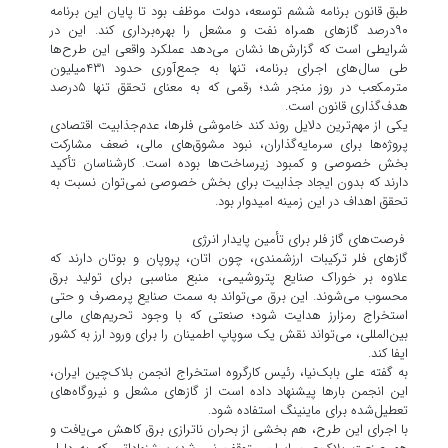
طبق قانون برنامه ششم توسعه، دولت موظف بود تا پایان این برنامه
۹۰‌درصد گاز‌های همراه نفت و مشعل را بهره‌برداری کند. این در
شرایطی است که گزارش‌ها نشان می‌دهد عملکرد واقعی این طرح‌ها
طی سال‌های اجرای برنامه، تنها به جمع‌آوری حدود ۴۳۱میلیون
مترمکعب در روز منجر شد؛ رقمی که به معنای تحقق تنها ۵‌درصد
هدف‌گذاری قانون است.
یکی از مهم‌ترین دلایل روند کند خاموشی فلرها، عدم‌جذابیت اقتصادی
پروژه‌ها برای سرمایه‌گذاران، نبود مشوق‌های مالی، ضعف مشارکت
بخش خصوصی و کمبود زیرساخت‌ها بوده است. کارشناسان تأکید
دارند که بدون ایجاد جذابیت برای بخش خصوصی نمی‌توان نسبت به
تحقق اهداف در این زمینه امیدوار بود.
فرصت‌های گاز فلر برای تأمین پایدار انرژی
گاز‌های فلر ترکیبات ارزشمندی، چون اتان، پروپان و بوتان دارند که
علاوه بر خوراک صنایع پتروشیمی، منبع مناسبی برای تولید برق
محسوب می‌شوند. این برق می‌تواند به سمت صنایع پرمصرف و حتی
استخراج رمزارز هدایت شود؛ صنعتی که با وجود تحریم‌های مالی
بین‌المللی، می‌تواند نقش یک سوپاپ اطمینان را برای ورود ارز به کشور
ایفا کند.
به گفته علی بابک‌نیا، رئیس کارگروه استخراج انجمن بلاک‌چین ایران،
این انجمن بار‌ها پیشنهاد داده است از گاز‌های مشعل و نیروگاه‌های
تعطیل‌شده برای ماینینگ استفاده شود.
با اجرای این طرح، هم بخشی از بحران ناترازی برق کاهش می‌یافت و