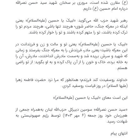
(ع) مقارن شده است، مروری بر سخنان شهید سید حسن نصرالله
درباره امام حسین (ع) داریم.
رهبر شهید حزب الله می‌گوید: «لبیکَ یا حسین (علیه‌السلام)» یعنی
اینکه در معرکه جنگ، حاضر شوی؛ هرچند تنها باشی، هرچند مردم تو را
ترک کرده باشند، تو را متهم کرده باشند و تو را خوار کرده باشند.
«لبیک یا حسین (علیه‌السلام)» یعنی تو و مالت و زن و فرزندانت در
این معرکه باشید؛ یعنی مادر، فرزندش را به معرکه جنگ بفرستد و زمانی
که شهید و سرش بریده شد و به‌سمت مادرش انداختند، مادرش، آن را
به خانه برده، خاک و خون را از آن پاک کرده و به او بگوید: از تو راضی
هستم.
خداوند روسفیدت کند فرزندم؛ همانطور که مرا نزد حضرت فاطمه زهرا
(علیها السلام) در روز قیامت روسفید کردی.
این است معنای «لبیک یا حسین (علیه‌السلام)»
«سید حسن نصرالله» سومین دبیرکل حزب‌الله لبنان به‌همراه جمعی از
هم‌رزمان خود روز جمعه (۶ مهر ۱۴۰۳) توسط رژیم صهیونیستی به
شهادت رسید.
انتهای پیام