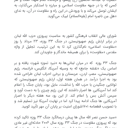
کسی که پا در جبهه مقاومت اسلامی و مبارزه با استکبار می‌گذارد، به
ایشان توسل می‌کند و با ورودش در این راه و مقاومت در آن، به ندای
«هل مِن ناصِر» امام (علیه‌السلام) لبیک می‌گوید.
شورای عالی انقلاب فرهنگی کشور به مناسبت پیروزی حزب الله لبنان
در برابر ارتش رژیم صهیونیستی در جنگ ۳۳ روزه، ۲۳ مرداد را روز
«مقاومت اسلامی» نام‌گذاری کرد تا به این ترتیب، تجلیل از واژه
مقدس «مقاومت» را برای همیشه ماندگار و جاویدان کند.
جنگ ۳۳ روزه که در میان لبنانی‌ها به «نبرد تموز» شهرت یافته و بر
اساس یک «نقشه جامع» که به وسیله آمریکا، انگلیس، فرانسه، رژیم
صهیونیستی، مصر، اردن، عربستان و برخی احزاب لبنان طراحی شده
بود به اجرا درآمد. در همان هفته اول، ارتش رژیم صهیونیستی که
توانایی جنگیدن با حزب الله را نداشت، مایل بود، پایان جنگ را اعلام
کند اما آمریکایی ها اصرار داشتند که این رژیم چیزی را به دست آورد و
سپس آتش بس را اعلام کند. از این رو، سه هفته دیگر با اصرار
آمریکایی ها جنگ ادامه پیدا کرد اما در نهایت آمریکا نیز تسلیم شد و
با تصویب قطعنامه ۱۷۰۱شورای امنیت بر پایان آن مهر تأیید کوبید.
«سید حسن نصر الله سال ها پیش درسالگرد جنگ ۳۳ روزه تاکید کرده
بود که پیروزی مقاومت در جنگ ۳۳ روزه سال ۲۰۰۶ حادثه‌ای غیر عادی