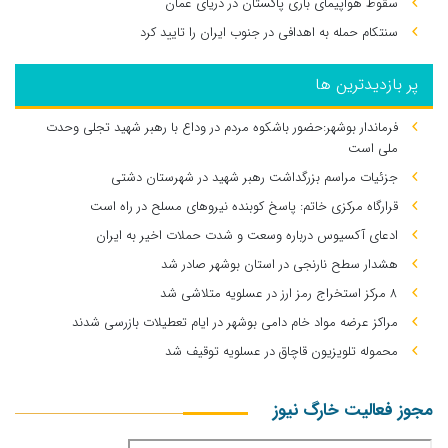
سقوط هواپیمای باری پاکستان در دریای عمان
سنتکام حمله به اهدافی در جنوب ایران را تایید کرد
پر بازدیدترین ها
فرماندار بوشهر:حضور باشکوه مردم در وداع با رهبر شهید تجلی وحدت
ملی است
جزئیات مراسم بزرگداشت رهبر شهید در شهرستان دشتی
قرارگاه مرکزی خاتم: پاسخ کوبنده نیروهای مسلح در راه است
ادعای آکسیوس درباره وسعت و شدت حملات اخیر به ایران
هشدار سطح نارنجی در استان بوشهر صادر شد
۸ مرکز استخراج رمز ارز در عسلویه متلاشی شد
مراکز عرضه مواد خام دامی بوشهر در ایام تعطیلات بازرسی شدند
محموله تلویزیون قاچاق در عسلویه توقیف شد
مجوز فعالیت خارگ نیوز