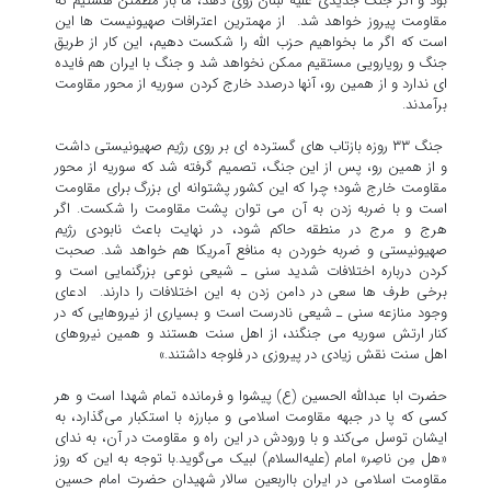
بود و اگر جنگ جدیدی علیه لبنان روی دهد، ما باز مطمئن هستیم که
مقاومت پیروز خواهد شد. از مهمترین اعترافات صهیونیست ها این
است که اگر ما بخواهیم حزب الله را شکست دهیم، این کار از طریق
جنگ و رویارویی مستقیم ممکن نخواهد شد و جنگ با ایران هم فایده
ای ندارد و از همین رو، آنها درصدد خارج کردن سوریه از محور مقاومت
برآمدند.
جنگ ۳۳ روزه بازتاب های گسترده ای بر روی رژیم صهیونیستی داشت
و از همین رو، پس از این جنگ، تصمیم گرفته شد که سوریه از محور
مقاومت خارج شود؛ چرا که این کشور پشتوانه ای بزرگ برای مقاومت
است و با ضربه زدن به آن می توان پشت مقاومت را شکست. اگر
هرج و مرج در منطقه حاکم شود، در نهایت باعث نابودی رژیم
صهیونیستی و ضربه خوردن به منافع آمریکا هم خواهد شد. صحبت
کردن درباره اختلافات شدید سنی ـ شیعی نوعی بزرگنمایی است و
برخی طرف ها سعی در دامن زدن به این اختلافات را دارند. ادعای
وجود منازعه سنی ـ شیعی نادرست است و بسیاری از نیروهایی که در
کنار ارتش سوریه می جنگند، از اهل سنت هستند و همین نیروهای
اهل سنت نقش زیادی در پیروزی در فلوجه داشتند.»
حضرت ابا عبدالله الحسین (ع) پیشوا و فرمانده تمام شهدا است و هر
کسی که پا در جبهه مقاومت اسلامی و مبارزه با استکبار می‌گذارد، به
ایشان توسل می‌کند و با ورودش در این راه و مقاومت در آن، به ندای
«هل مِن ناصِر» امام (علیه‌السلام) لبیک می‌گوید.با توجه به این که روز
مقاومت اسلامی در ایران بااربعین سالار شهیدان حضرت امام حسین