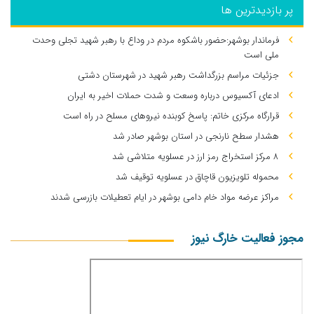
پر بازدیدترین ها
فرماندار بوشهر:حضور باشکوه مردم در وداع با رهبر شهید تجلی وحدت
ملی است
جزئیات مراسم بزرگداشت رهبر شهید در شهرستان دشتی
ادعای آکسیوس درباره وسعت و شدت حملات اخیر به ایران
قرارگاه مرکزی خاتم: پاسخ کوبنده نیروهای مسلح در راه است
هشدار سطح نارنجی در استان بوشهر صادر شد
۸ مرکز استخراج رمز ارز در عسلویه متلاشی شد
محموله تلویزیون قاچاق در عسلویه توقیف شد
مراکز عرضه مواد خام دامی بوشهر در ایام تعطیلات بازرسی شدند
مجوز فعالیت خارگ نیوز