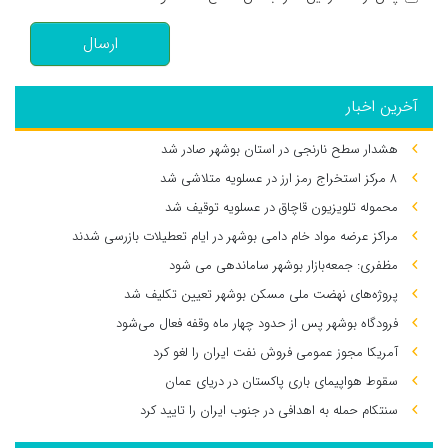
ارسال
آخرین اخبار
هشدار سطح نارنجی در استان بوشهر صادر شد
۸ مرکز استخراج رمز ارز در عسلویه متلاشی شد
محموله تلویزیون قاچاق در عسلویه توقیف شد
مراکز عرضه مواد خام دامی بوشهر در ایام تعطیلات بازرسی شدند
مظفری: جمعه‌بازار بوشهر ساماندهی می‌ شود
پروژه‌های نهضت ملی مسکن بوشهر تعیین تکلیف شد
فرودگاه بوشهر پس از حدود چهار ماه وقفه فعال می‌شود
آمریکا مجوز عمومی فروش نفت ایران را لغو کرد
سقوط هواپیمای باری پاکستان در دریای عمان
سنتکام حمله به اهدافی در جنوب ایران را تایید کرد