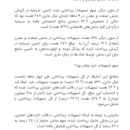
از سوی دیگر، سهم تسهیلات پرداختی بابت تامین سرمایه در گردش
بخش صنعت و معدن در ۴ ماهه ابتدای سال جاری ۶۸۷ همت بود که
حاکی از تخصیص ۴۶.۹ درصدی منابع اختصاص یافته به سرمایه
درگردش کلیه بخش‌های اقتصادی (۱۴۶۷ همت) است.
از سوی دیگر، ۷۴۸ همت تسهیلات پرداختی در بخش صنعت و معدن
(معادل ۹۱.۹ درصد آن) به مبلغ ۶۸۷ همت برای تامین سرمایه در
گردش پرداخت شده که بیانگر توجه و اولویت‌دهی به تامین منابع
برای این بخش توسط بانک‌ها در سال جاری است.
سهم تسهیلات خرد چقدر بود؟
مطابق این آمارها، از کل تسهیلات پرداختی طی چهار ماهه نخست
سال جاری، ۵۴۲ همت (۲۲.۹ درصد) به صورت تسهیلات خرد اعطا شد
و ۲۶.۹ همت تسهیلات نیز در قالب کارت‌های اعتباری پرداخت شده که
با احتساب این مبلغ، کل تسهیلات پرداختی خرد (کمتر از ۳۰۰ میلیون
تومان) به ۵۶۸.۹ همت (۲۳.۷ درصد) از کل تسهیلات پرداختی را
شامل می‌شود.
بنابراین با توجه به اینکه تسهیلات پرداختی در قالب کارت‌های اعتباری
نیز در بخش خانوار پرداخت شده، سهم بخش خانوار از ۲۵.۱ درصد به
۲۶.۰ درصد از کل تسهیلات پرداختی افزایش یافته است.