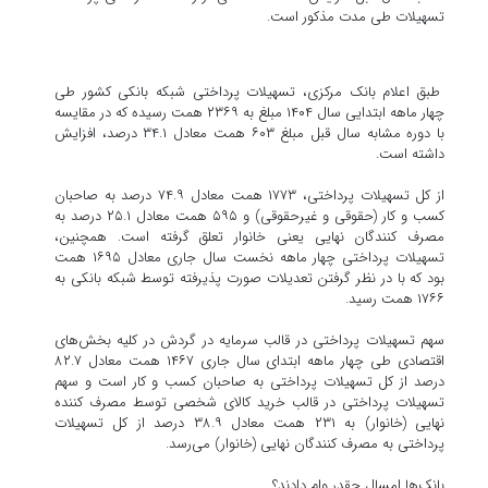
تسهیلات طی مدت مذکور است.
طبق اعلام بانک مرکزی، تسهیلات پرداختی شبکه بانکی کشور طی
چهار ماهه ابتدایی سال ۱۴۰۴ مبلغ به ۲۳۶۹ همت رسیده که در مقایسه
با دوره مشابه سال قبل مبلغ ۶۰۳ همت معادل ۳۴.۱ درصد، افزایش
داشته است.
از کل تسهیلات پرداختی، ۱۷۷۳ همت معادل ۷۴.۹ درصد به صاحبان
کسب و کار (حقوقی و غیرحقوقی) و ۵۹۵ همت معادل ۲۵.۱ درصد به
مصرف کنندگان نهایی یعنی خانوار تعلق گرفته است. همچنین،
تسهیلات پرداختی چهار ماهه نخست سال جاری معادل ۱۶۹۵ همت
بود که با در نظر گرفتن تعدیلات صورت پذیرفته توسط شبکه بانکی به
۱۷۶۶ همت رسید.
سهم تسهیلات پرداختی در قالب سرمایه در گردش در کلیه بخش‌های
اقتصادی طی چهار ماهه ابتدای سال جاری ۱۴۶۷ همت معادل ۸۲.۷
درصد از کل تسهیلات پرداختی به صاحبان کسب و کار است و سهم
تسهیلات پرداختی در قالب خرید کالای شخصی توسط مصرف کننده
نهایی (خانوار) به ۲۳۱ همت معادل ۳۸.۹ درصد از کل تسهیلات
پرداختی به مصرف کنندگان نهایی (خانوار) می‌رسد.
بانک‌ها امسال چقدر وام دادند؟