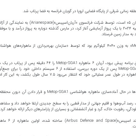
به نقل از اسپیس، آریان ۶ که جانشین موشک بازنشسته «آریان ۵» است، توسط شرکت فرانسوی «آریان‌اسپیس»(Arianespace) ب
فضایی اروپا مدیریت می‌شود. این موشک که کار خود را در ژوئیه ۲۰۲۴ با یک پرواز آزمایشی آغاز کرد، در مارس گذشته دوباره به پرواز درآمد و با 
به مدار زمین فرستاد.
محموله پرواز سوم آریان ۶، ماهواره هواشناسی «Metop-SGA1» به وزن ۴۰۴۰ کیلوگرم بود که توسط «سازمان بهره‌برداری از ماهواره‌های هو
نمایندگان آریان‌اسپیس خاطرنشان کردند که اگر همه چیز طبق برنامه پیش برود، آریان ۶ ماهواره Metop-SGA1 را ۶۴ دقیقه پس از پر
قطبی حدود ۸۰۰ کیلومتری زمین قرار خواهد داد. ماهواره Metop-SGA1 پس از یک دوره بررسی، استفاده از ۶ سیستم داخلی خود را بر
داده‌های گوناگون آب‌وهوایی و اقلیمی آغاز خواهد کرد. این ماهواره در طول عمر عملیاتی خود که انتظار می‌رود ۷.۵ سال طول بکشد، به
موشک «آریان ۶» برای سومین بار به فضا پرتاب شد تکنسین‌ها در حال آماده‌سازی ماهواره هواشناسی Metop-SGA1 و قرار دادن آن د
 رصد آب‌وهوا و اقلیم جهانی از مدار قطبی را به سطح جدیدی ارتقا خواهد داد و مشاه
، آلودگی، رطوبت خاک، گرد و غبار آتشفشانی و بسیاری از پارامترهای دیگر ارائه خواهد کرد.
ماهواره Metop-SGA1 که توسط شرکت «ایرباس دیفنس اند اسپیس»(fence and Space