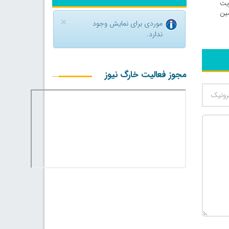
گا سی»(Vega C) را نیز مدیریت
ه و بیست‌ویکمین
×
موردی برای نمایش وجود
ندارد.
مجوز فعالیت خارگ نیوز
500