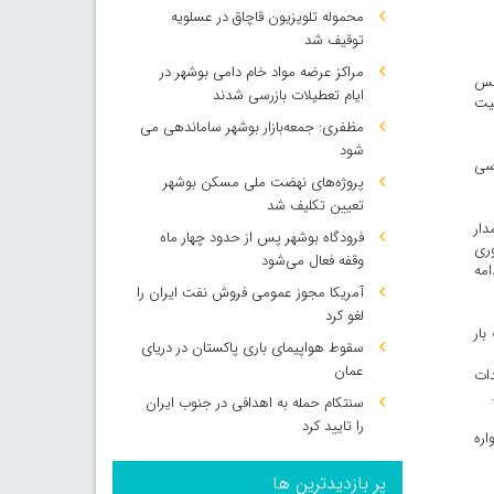
محموله تلویزیون قاچاق در عسلویه
توقیف شد
مراکز عرضه مواد خام دامی بوشهر در
ه نمایندگی از آژانس
ایام تعطیلات بازرسی شدند
موفقیت
مظفری: جمعه‌بازار بوشهر ساماندهی می‌
شود
اشناسی
پروژه‌های نهضت ملی مسکن بوشهر
تعیین تکلیف شد
تاب در یک مدار
فرودگاه بوشهر پس از حدود چهار ماه
ای جمع‌آوری
وقفه فعال می‌شود
 این کار ادامه
آمریکا مجوز عمومی فروش نفت ایران را
لغو کرد
رون محفظه بار
سقوط هواپیمای باری پاکستان در دریای
عمان
دات
سنتکام حمله به اهدافی در جنوب ایران
را تایید کرد
Airbus De) ساخته شده، اولین ماهواره از ۶ ماهواره
پر بازدیدترین ها