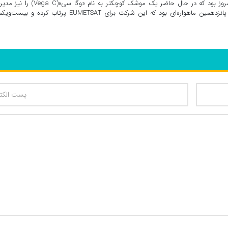
این سیصدوپنجاه‌وپنجمین پرتاب شرکت آریان‌اسپیس تا به امروز بود که در حال حاضر یک موشک کوچکتر به نام «و
می‌کند. براساس شرح ماموریت آریان‌اسپیس، Metop-SGA1 پانزدهمین ماهواره‌ای بود که این شرکت برای EUMETSAT پرتاب کرد
تعداد کاراکتر باقیمانده
: