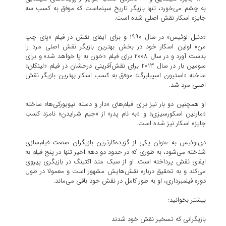
به چشم‌ می‌خورد، تنها بازیگر تاریخ سینماست که موفق به کسب سه
جایزه اسکار نقش اصلی شده است.
«دنیل لوئیس» در سال ۱۹۹۰ و برای ایفای نقش در فیلم «پای چپ
من» اولین اسکار خود در بخش بهترین بازیگر نقش اصلی مرد را
بدست آورد و در سال ۲۰۰۸ برای فیلم «خون به پا خواهد شد» و برای
سومین ‌بار در سال ۲۰۱۳ برای نقش‌آفرینی درخشان در فیلم «لینکلن»
ساخته «استیون اسپیلبرگ» موفق به کسب اسکار بهترین بازیگر نقش
اصلی مرد شد.
او همچنین دو بار نیز برای فیلم‌های «دار و دسته نیویورکی‌ها» ساخته
«مارتین اسکورسیزی» و «به نام پدر» از «جیم شرایدن» نامزد کسب
جایزه اسکار نیز شده است.
دی‌لوئیس به عنوان یکی از گزیده‌کارترین بازیگران صنعت فیلم‌سازی
شناخته می‌شود، به طوری که در حدود دو دهه اخیر تنها در پنج فیلم به
ایفای نقش پرداخته است. او از سبک متد اکتینگ در بازیگری پیروی
می‌کند و به تحقیق درباره نقش‌هایش مشهور است و معمولا در طول
دوره فیلمبرداری، او به طور کامل در نقش خود باقی می‌ماند.
بیشتر بخوانید:
بازیگرانی که تسخیر نقش‌ خود شدند