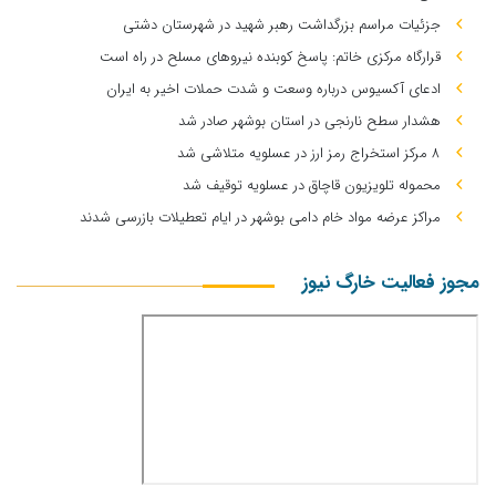
جزئیات مراسم بزرگداشت رهبر شهید در شهرستان دشتی
قرارگاه مرکزی خاتم: پاسخ کوبنده نیروهای مسلح در راه است
ادعای آکسیوس درباره وسعت و شدت حملات اخیر به ایران
هشدار سطح نارنجی در استان بوشهر صادر شد
۸ مرکز استخراج رمز ارز در عسلویه متلاشی شد
محموله تلویزیون قاچاق در عسلویه توقیف شد
مراکز عرضه مواد خام دامی بوشهر در ایام تعطیلات بازرسی شدند
مجوز فعالیت خارگ نیوز