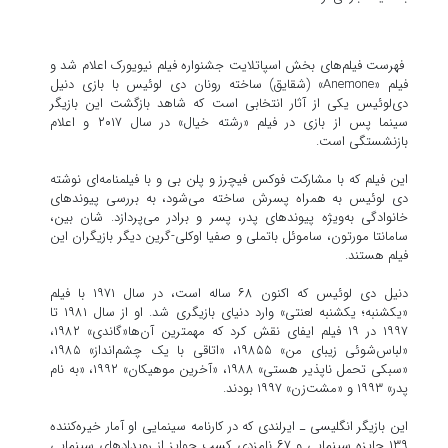
فهرست فیلم‌های بخش اسپاتلایت جشنواره فیلم نیویورک اعلام شد و
فیلم «Anemone» (شقایق) ساخته رونان دی لوئیس با بازی دنیل
دی‌لوئیس یکی از آثار انتخابی است که شاهد بازگشت این بازیگر
سینما پس از بازی در فیلم «رشته خیال» در سال ۲۰۱۷ و اعلام
بازنشستگی است.
این فیلم که با مشارکت فوکس فیچرز و پلن بی و با فیلمنامه‌ای نوشته
دی لوئیس به همراه پسرش ساخته می‌شود، به بررسی پیوندهای
خانوادگی به‌ویژه پیوندهای پدر، پسر و برادر می‌پردازد. شان بین،
سامانتا مورتون، ساموئل باتملی و صفیا اوکلی-گرین دیگر بازیگران این
فیلم هستند.
دنیل دی لوئیس که اکنون ۶۸ ساله است، در سال ۱۹۷۱ با فیلم
«یکشنبه؛ یکشنبه لعنتی» وارد دنیای بازیگری شد. او از سال ۱۹۸۱ تا
۱۹۹۷ در ۱۹ فیلم ایفای نقش کرد که مهمترین آن‌ها«گاندی» ۱۹۸۲،
«لباس‌شوئی زیبای من» ۱۹۸۵۵، «اتاقی با یک چشم‌انداز» ۱۹۸۵،
«سبکی تحمل‌ ناپذیر هستی» ۱۹۸۸، «آخرین موهیکان» ۱۹۹۲، «به نام
پدر» ۱۹۹۳ و «مشت‌زن» ۱۹۹۷ بودند.
این بازیگر انگلیسی ـ ایرلندی که در کارنامه سینمایی او آمار خیره‌کننده
۱۳۹ جایزه سینمایی و ۶۷ نامزدی کسب جوایز از رویدادهای سینمایی