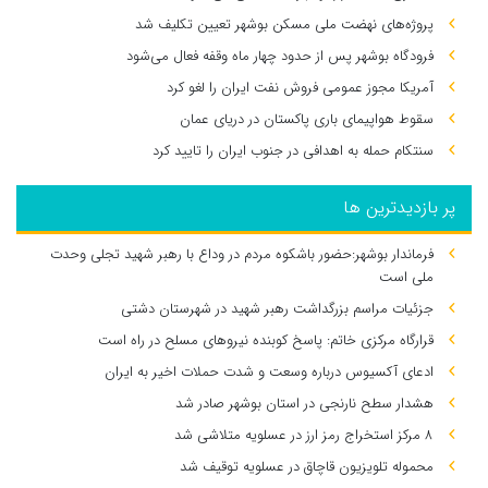
پروژه‌های نهضت ملی مسکن بوشهر تعیین تکلیف شد
فرودگاه بوشهر پس از حدود چهار ماه وقفه فعال می‌شود
آمریکا مجوز عمومی فروش نفت ایران را لغو کرد
سقوط هواپیمای باری پاکستان در دریای عمان
سنتکام حمله به اهدافی در جنوب ایران را تایید کرد
پر بازدیدترین ها
فرماندار بوشهر:حضور باشکوه مردم در وداع با رهبر شهید تجلی وحدت
ملی است
جزئیات مراسم بزرگداشت رهبر شهید در شهرستان دشتی
قرارگاه مرکزی خاتم: پاسخ کوبنده نیروهای مسلح در راه است
ادعای آکسیوس درباره وسعت و شدت حملات اخیر به ایران
هشدار سطح نارنجی در استان بوشهر صادر شد
۸ مرکز استخراج رمز ارز در عسلویه متلاشی شد
محموله تلویزیون قاچاق در عسلویه توقیف شد