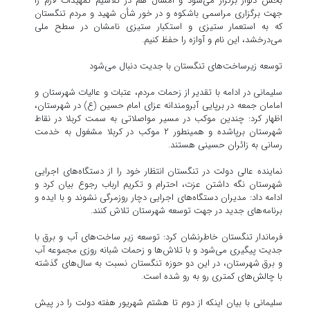
بخش دلوار برگزار می‌شود و امسال هم در تلاشیم تمهیدات لازم را
جهت برگزاری مراسمی باشکوه و در خور شأن شهید و مردم تنگستان
که به استعمار ستیزی و استکبار ستیزی نامشان در سطح ملی
می‌درخشد، این نام و آوازه را حفظ کنیم.
توسعه زیرساخت‌های تنگستان با جدیت دنبال می‌شود
سلیمانی در ادامه با تقدیر از زحمات مردم، عتبات و عالیات شهرستان و
امامان جمعه در برپایی آبرومندانه عزای امام حسین (ع) در شهرستان،
اظهار کرد: چندین موکب در مسیر مواصلاتی به سمت کربلا در نقاط
شهرستان برپاشده و همینطور ۲ موکب در کربلا مشغول به خدمت
رسانی به زائران حسینی هستند.
نماینده عالی دولت در تنگستان انتظار خود را از دستگاه‌های اجرایی
شهرستان نگه داشتن عزت، احترام و تکریم ارباب رجوع بیان کرد و
ادامه داد: مدیران دستگاه‌های اجرایی دچار روزمرگی نشوند و با ایده و
برنامه‌های جدید در جهت توسعه شهرستان تلاش کنند.
فرماندار تنگستان خاطرنشان کرد: توسعه زیر ساخت‌های آب و برق با
جدیت پیگیری می‌شود و با تلاش‌ها و زحمات شبانه روزی مجموعه آب
و برق شهرستان، در این دو حوزه تنگستان نسبت به سال‌های گذشته
با چالش‌های کمتری رو به رو شده است.
سلیمانی با بیان اینکه از دوم تا هشتم شهریور هفته دولت را در پیش