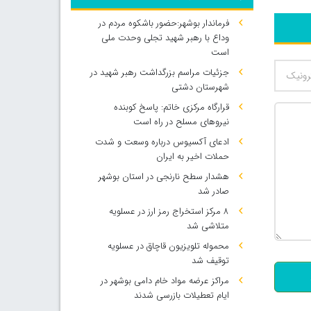
فرماندار بوشهر:حضور باشکوه مردم در
وداع با رهبر شهید تجلی وحدت ملی
است
جزئیات مراسم بزرگداشت رهبر شهید در
شهرستان دشتی
قرارگاه مرکزی خاتم: پاسخ کوبنده
نیروهای مسلح در راه است
ادعای آکسیوس درباره وسعت و شدت
حملات اخیر به ایران
هشدار سطح نارنجی در استان بوشهر
صادر شد
۸ مرکز استخراج رمز ارز در عسلویه
متلاشی شد
500
محموله تلویزیون قاچاق در عسلویه
توقیف شد
مراکز عرضه مواد خام دامی بوشهر در
ایام تعطیلات بازرسی شدند