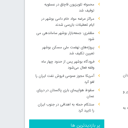
محموله تلویزیون قاچاق در عسلویه
توقیف شد
مراکز عرضه مواد خام دامی بوشهر در
ایام تعطیلات بازرسی شدند
مظفری: جمعه‌بازار بوشهر ساماندهی می‌
شود
پروژه‌های نهضت ملی مسکن بوشهر
تعیین تکلیف شد
فرودگاه بوشهر پس از حدود چهار ماه
وقفه فعال می‌شود
دان
آمریکا مجوز عمومی فروش نفت ایران را
لغو کرد
سقوط هواپیمای باری پاکستان در دریای
ر و
عمان
سنتکام حمله به اهدافی در جنوب ایران
 به
را تایید کرد
پر بازدیدترین ها