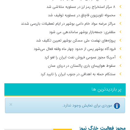
۸ مرکز استخراج رمز ارز در عسلویه متلاشی شد
محموله تلویزیون قاچاق در عسلویه توقیف شد
مراکز عرضه مواد خام دامی بوشهر در ایام تعطیلات بازرسی شدند
مظفری: جمعه‌بازار بوشهر ساماندهی می‌ شود
پروژه‌های نهضت ملی مسکن بوشهر تعیین تکلیف شد
فرودگاه بوشهر پس از حدود چهار ماه وقفه فعال می‌شود
آمریکا مجوز عمومی فروش نفت ایران را لغو کرد
سقوط هواپیمای باری پاکستان در دریای عمان
سنتکام حمله به اهدافی در جنوب ایران را تایید کرد
پر بازدیدترین ها
×
موردی برای نمایش وجود ندارد.
مجوز فعالیت خارگ نیوز