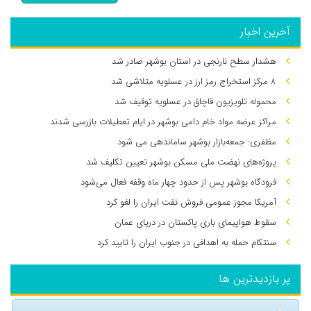
آخرین اخبار
هشدار سطح نارنجی در استان بوشهر صادر شد
۸ مرکز استخراج رمز ارز در عسلویه متلاشی شد
محموله تلویزیون قاچاق در عسلویه توقیف شد
مراکز عرضه مواد خام دامی بوشهر در ایام تعطیلات بازرسی شدند
مظفری: جمعه‌بازار بوشهر ساماندهی می‌ شود
پروژه‌های نهضت ملی مسکن بوشهر تعیین تکلیف شد
فرودگاه بوشهر پس از حدود چهار ماه وقفه فعال می‌شود
آمریکا مجوز عمومی فروش نفت ایران را لغو کرد
سقوط هواپیمای باری پاکستان در دریای عمان
سنتکام حمله به اهدافی در جنوب ایران را تایید کرد
پر بازدیدترین ها