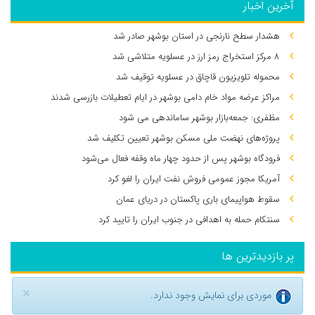
آخرین اخبار
هشدار سطح نارنجی در استان بوشهر صادر شد
۸ مرکز استخراج رمز ارز در عسلویه متلاشی شد
محموله تلویزیون قاچاق در عسلویه توقیف شد
مراکز عرضه مواد خام دامی بوشهر در ایام تعطیلات بازرسی شدند
مظفری: جمعه‌بازار بوشهر ساماندهی می‌ شود
پروژه‌های نهضت ملی مسکن بوشهر تعیین تکلیف شد
فرودگاه بوشهر پس از حدود چهار ماه وقفه فعال می‌شود
آمریکا مجوز عمومی فروش نفت ایران را لغو کرد
سقوط هواپیمای باری پاکستان در دریای عمان
سنتکام حمله به اهدافی در جنوب ایران را تایید کرد
پر بازدیدترین ها
×
موردی برای نمایش وجود ندارد.