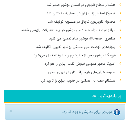
هشدار سطح نارنجی در استان بوشهر صادر شد
۸ مرکز استخراج رمز ارز در عسلویه متلاشی شد
محموله تلویزیون قاچاق در عسلویه توقیف شد
مراکز عرضه مواد خام دامی بوشهر در ایام تعطیلات بازرسی شدند
مظفری: جمعه‌بازار بوشهر ساماندهی می‌ شود
پروژه‌های نهضت ملی مسکن بوشهر تعیین تکلیف شد
فرودگاه بوشهر پس از حدود چهار ماه وقفه فعال می‌شود
آمریکا مجوز عمومی فروش نفت ایران را لغو کرد
سقوط هواپیمای باری پاکستان در دریای عمان
سنتکام حمله به اهدافی در جنوب ایران را تایید کرد
پر بازدیدترین ها
×
موردی برای نمایش وجود ندارد.