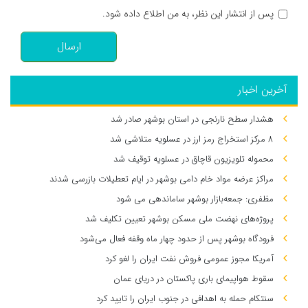
پس از انتشار این نظر، به من اطلاع داده شود.
ارسال
آخرین اخبار
هشدار سطح نارنجی در استان بوشهر صادر شد
۸ مرکز استخراج رمز ارز در عسلویه متلاشی شد
محموله تلویزیون قاچاق در عسلویه توقیف شد
مراکز عرضه مواد خام دامی بوشهر در ایام تعطیلات بازرسی شدند
مظفری: جمعه‌بازار بوشهر ساماندهی می‌ شود
پروژه‌های نهضت ملی مسکن بوشهر تعیین تکلیف شد
فرودگاه بوشهر پس از حدود چهار ماه وقفه فعال می‌شود
آمریکا مجوز عمومی فروش نفت ایران را لغو کرد
سقوط هواپیمای باری پاکستان در دریای عمان
سنتکام حمله به اهدافی در جنوب ایران را تایید کرد