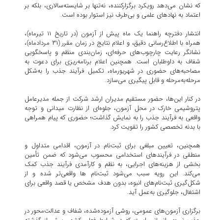
که نشان می‌دهد رویکرد برگزارکننده، نه‌تنها بر شایسته‌سالاری، بلکه بر
اعتماد به نهادهای علمی و بی‌طرف نیز استوار بوده است.
انتشار دفترچه راهنما یک ماه پیش از آزمون (در تاریخ ۱۱ تیرماه)،
همراه با اطلاع‌رسانی دقیق، و اعلام نتایج در زمان مقرر (۳۱ مردادماه)،
نشانگر رعایت چارچوب‌های حرفه‌ای، زمان‌بندی منظم و پاسخگویی
شفاف به داوطلبان است. همچنین اعلام برنامه‌ریزی برای دعوت به
مصاحبه‌های حضوری در شهریورماه، تکمیل فرآیند جذب را به‌شکل
مرحله‌به‌مرحله و قابل پیگیری می‌سازد.
در کنار این‌ها، حضور مستقیم مدیران ارشد شرکت از جمله مدیرعامل
پتروشیمی خارک در محل آزمون، جلوه‌ای از نظارت میدانی و توجه
واقعی به فرآیند جذب را به نمایش گذاشت؛ حضوری که پیام همراهی
با بدنه تخصصی کشور را تقویت کرد.
همچنین، تعیین مبلغی برای ثبت‌نام در آزمون، اقدامی متداول و
منطقی در فرآیندهای استخدامی محسوب می‌شود که ضمن تأمین
بخشی از هزینه‌های اجرایی، به نظم و کارآمدی فرآیند جذب کمک
می‌کند. این رویه سبب می‌شود ثبت‌نام ها واقعی‌تر شده و از
شکل‌گیری ثبت‌نام‌های انبوه، بدون هدف مشخص یا قصد واقعی برای
اشتغال، جلوگیری به‌عمل آید.
برگزاری آزمون‌های عمومی، روشی آزموده‌شده، شفاف و عدالت‌محور در