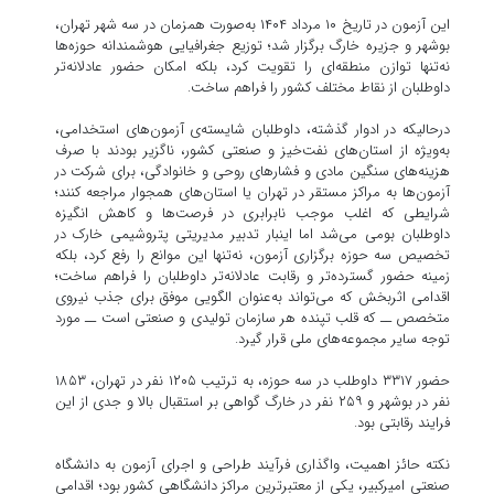
این آزمون در تاریخ ۱۰ مرداد ۱۴۰۴ به‌صورت همزمان در سه شهر تهران،
بوشهر و جزیره خارگ برگزار شد؛ توزیع جغرافیایی هوشمندانه حوزه‌ها
نه‌تنها توازن منطقه‌ای را تقویت کرد، بلکه امکان حضور عادلانه‌تر
داوطلبان از نقاط مختلف کشور را فراهم ساخت.
درحالیکه در ادوار گذشته، داوطلبان شایسته‌ی آزمون‌های استخدامی،
به‌ویژه از استان‌های نفت‌خیز و صنعتی کشور، ناگزیر بودند با صرف
هزینه‌های سنگین مادی و فشارهای روحی و خانوادگی، برای شرکت در
آزمون‌ها به مراکز مستقر در تهران یا استان‌های همجوار مراجعه کنند؛
شرایطی که اغلب موجب نابرابری در فرصت‌ها و کاهش انگیزه
داوطلبان بومی می‌شد اما اینبار تدبیر مدیریتی پتروشیمی خارک در
تخصیص سه حوزه برگزاری آزمون، نه‌تنها این موانع را رفع کرد، بلکه
زمینه حضور گسترده‌تر و رقابت عادلانه‌تر داوطلبان را فراهم ساخت؛
اقدامی اثربخش که می‌تواند به‌عنوان الگویی موفق برای جذب نیروی
متخصص ــ که قلب تپنده هر سازمان تولیدی و صنعتی است ــ مورد
توجه سایر مجموعه‌های ملی قرار گیرد.
حضور ۳۳۱۷ داوطلب در سه حوزه، به ترتیب ۱۲۰۵ نفر در تهران، ۱۸۵۳
نفر در بوشهر و ۲۵۹ نفر در خارگ گواهی بر استقبال بالا و جدی از این
فرایند رقابتی بود.
نکته‌ حائز اهمیت، واگذاری فرآیند طراحی و اجرای آزمون به دانشگاه
صنعتی امیرکبیر، یکی از معتبرترین مراکز دانشگاهی کشور بود؛ اقدامی