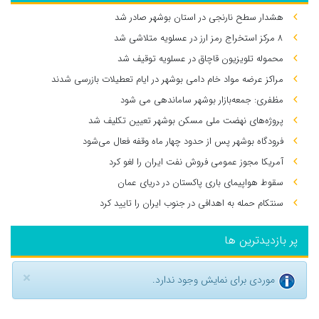
هشدار سطح نارنجی در استان بوشهر صادر شد
۸ مرکز استخراج رمز ارز در عسلویه متلاشی شد
محموله تلویزیون قاچاق در عسلویه توقیف شد
مراکز عرضه مواد خام دامی بوشهر در ایام تعطیلات بازرسی شدند
مظفری: جمعه‌بازار بوشهر ساماندهی می‌ شود
پروژه‌های نهضت ملی مسکن بوشهر تعیین تکلیف شد
فرودگاه بوشهر پس از حدود چهار ماه وقفه فعال می‌شود
آمریکا مجوز عمومی فروش نفت ایران را لغو کرد
سقوط هواپیمای باری پاکستان در دریای عمان
سنتکام حمله به اهدافی در جنوب ایران را تایید کرد
پر بازدیدترین ها
×
موردی برای نمایش وجود ندارد.