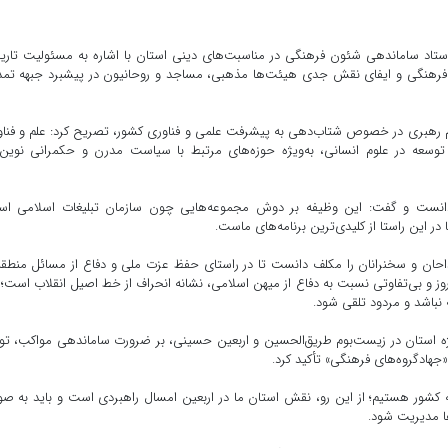
تاد ساماندهی شئون فرهنگی در مناسبت‌های دینی استان با اشاره به مسئولیت تار
ی فرهنگی و ایفای نقش جدی هیئت‌ها مذهبی، مساجد و روحانیون در پیشبرد جبهه تم
ظم رهبری در خصوص شتاب‌دهی به پیشرفت علمی و فناوری کشور، تصریح کرد: علم و فنا
که توسعه در علوم انسانی، به‌ویژه حوزه‌های مرتبط با سیاست مدرن و حکمرانی نوین،
 دانست و گفت: این وظیفه بر دوش مجموعه‌هایی چون سازمان تبلیغات اسلامی اس
 این راستا از کلیدی‌ترین برنامه‌های ماست.
حان و سخنرانان را مکلف دانست تا در راستای حفظ عزت ملی و دفاع از مسائل منطقه
وز و بی‌تفاوتی نسبت به دفاع از میهن اسلامی، نشانه انحراف از خط اصیل انقلاب است؛
 نباشد و مردود تلقی شود.
ژه استان در زیست‌بوم طریق‌الحسین و اربعین حسینی، بر ضرورت ساماندهی مواکب، تو
هادگروه‌های فرهنگی» تأکید کرد.
ه کشور هستیم؛ از این رو، نقش استان ما در اربعین امسال راهبردی است و باید به ص
ها مدیریت شود.