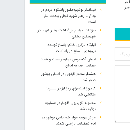
 در
قدر
فرماندار بوشهر:حضور باشکوه مردم در
وداع با رهبر شهید تجلی وحدت ملی
است
جزئیات مراسم بزرگداشت رهبر شهید در
شهرستان دشتی
قرارگاه مرکزی خاتم: پاسخ کوبنده
نیروهای مسلح در راه است
ادعای آکسیوس درباره وسعت و شدت
حملات اخیر به ایران
هشدار سطح نارنجی در استان بوشهر
صادر شد
۸ مرکز استخراج رمز ارز در عسلویه
متلاشی شد
محموله تلویزیون قاچاق در عسلویه
توقیف شد
مراکز عرضه مواد خام دامی بوشهر در
500
ایام تعطیلات بازرسی شدند