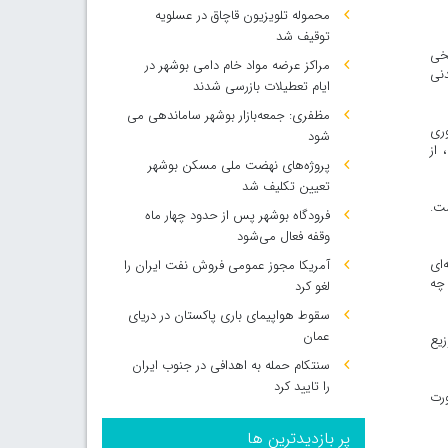
محموله تلویزیون قاچاق در عسلویه
توقیف شد
یخی
مراکز عرضه مواد خام دامی بوشهر در
دنی
ایام تعطیلات بازرسی شدند
مظفری: جمعه‌بازار بوشهر ساماندهی می‌
وری
شود
 از
پروژه‌های نهضت ملی مسکن بوشهر
تعیین تکلیف شد
ت.
فرودگاه بوشهر پس از حدود چهار ماه
وقفه فعال می‌شود
‌ای
آمریکا مجوز عمومی فروش نفت ایران را
 چه
لغو کرد
سقوط هواپیمای باری پاکستان در دریای
عمان
زیع
سنتکام حمله به اهدافی در جنوب ایران
را تایید کرد
ورت
پر بازدیدترین ها