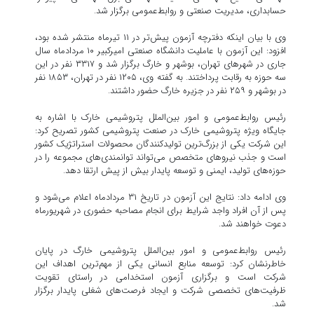
حسابداری، مدیریت صنعتی و روابط‌عمومی برگزار شد.
وی با بیان اینکه دفترچه آزمون پیش‌تر در ۱۱ تیرماه منتشر شده بود،
افزود: این آزمون با عاملیت دانشگاه صنعتی امیرکبیر ۱۰ مردادماه سال
جاری در شهرهای تهران، بوشهر و خارگ برگزار شد و ۳۳۱۷ نفر در این
سه حوزه به رقابت پرداختند. به گفته وی، ۱۲۰۵ نفر در تهران، ۱۸۵۳ نفر
در بوشهر و ۲۵۹ نفر در جزیره خارگ حضور داشتند.
رئیس روابط‌عمومی و امور بین‌الملل پتروشیمی خارک با اشاره به
جایگاه ویژه پتروشیمی خارک در صنعت پتروشیمی کشور تصریح کرد:
این شرکت یکی از بزرگ‌ترین تولیدکنندگان محصولات استراتژیک کشور
است و جذب نیروهای متخصص می‌تواند توانمندی‌های مجموعه را در
حوزه‌های تولید، ایمنی و توسعه پایدار بیش از پیش ارتقا دهد.
وی ادامه داد: نتایج این آزمون در تاریخ ۳۱ مردادماه اعلام می‌شود و
پس از آن افراد واجد شرایط برای انجام مصاحبه حضوری در شهریورماه
دعوت خواهند شد.
رئیس روابط‌عمومی و امور بین‌الملل پتروشیمی خارگ در پایان
خاطرنشان کرد: توسعه منابع انسانی یکی از مهم‌ترین اهداف این
شرکت است و برگزاری آزمون استخدامی در راستای تقویت
ظرفیت‌های تخصصی شرکت و ایجاد فرصت‌های شغلی پایدار برگزار
شد.