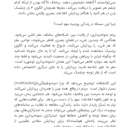
نمی‌توانستند آگاهانه تشخیص دهند. برخلاف ناآگاه بودن از اینکه کدام
چشم هر تصویر را دریافت می‌کند، مغزها همچنان الگوی ۴ بار چشمک
زدن در هر ثانیه را هنگام پردازش اطلاعات بصری رقابتی نشان دادند.
چرا این مسئله در زندگی روزمره مهم است؟
ریتم نمونه‌برداری، از رقابت بین شبکه‌های مختلف مغز ناشی می‌شود.
هنگامی که چندین شیء در فضای بصری ظاهر می‌شوند، نواحی مغز
که هر شیء را پردازش می‌کنند، شروع به فعالیت می‌کنند و الگوی
ریتمیک مشاهده شده را ایجاد می‌کنند. آیا تا به حال متوجه شده‌اید
که چگونه فردی با پیراهن روشن در جمعیت ناپدید می‌شود و فقط چند
ثانیه بعد دوباره ظاهر می‌شود؟ این همان «نمونه‌برداری توجهی» است.
مغز به طور خلاصه قدرت پردازش را به جای دیگری اختصاص داده
است که از نظر توجه چشمک می‌زند.
این اکتشافات توضیح می‌دهد که چرا «چندوظیفگی»(multitasking)
بسیار دشوار است. مردم در واقع همه چیز را همزمان پردازش نمی‌کنند
و توجه به سرعت بین وظایف جابجا می‌شود. هر جابجایی زمان می‌برد
و به طور بالقوه اطلاعات مهم را از دست می‌دهد. برای فعالیت‌هایی که
نیاز به تمرکز پایدار دارند مانند رانندگی، مطالعه یا نظارت بر سامانه‌های
پیچیده، درک این ریتم‌های طبیعی می‌تواند منجر به استراتژی‌های بهتر
برای حفظ توجه و کاهش خطاها شود. استراتژی نمونه‌برداری مغز به
نظر می‌رسد راه‌حلی هوشمندانه برای پردازش مقادیر عظیمی از
اطلاعات حسی با منابع عصبی محدود باشد.