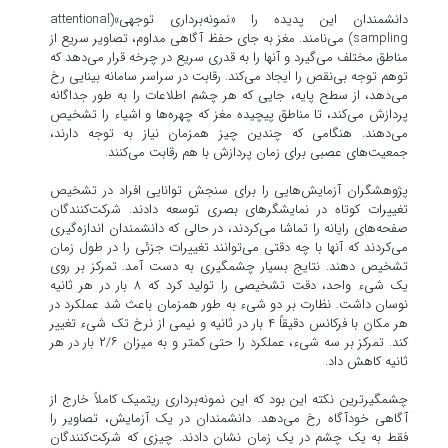
دانشمندان این پدیده را «نمونه‌برداری توجهی»(attentional
sampling) می‌نامند. مغز به جای حفظ آگاهی مداوم، تصاویر سریع از
مناطق مختلف می‌گیرد و آنها را به قدری سریع در چرخه قرار می‌دهد که
توهم توجه بی‌نقص را ایجاد می‌کند. رقابت در سراسر سامانه بینایی رخ
می‌دهد، از سطح پایه، جایی که هر چشم اطلاعات را به طور جداگانه
پردازش می‌کند، تا مناطق پیچیده مغز که چهره‌ها و اشیاء را تشخیص
می‌دهند. هنگامی که چندین چیز همزمان نیاز به توجه دارند،
جمعیت‌های عصبی برای زمان پردازش با هم رقابت می‌کنند.
پژوهشگران آزمایش‌هایی را برای سنجش توانایی افراد در تشخیص
تغییرات کوتاه در نمایشگرهای بصری توسعه دادند. شرکت‌کنندگان
صفحه‌های رایانه را تماشا می‌کردند، در حالی که دانشمندان اندازه‌گیری
می‌کردند که آنها با چه دقتی می‌توانند تغییرات جزئی را در طول زمان
تشخیص دهند. نتایج بسیار چشمگیری به دست آمد. تمرکز بر روی
یک شیء واحد، دقت تشخیصی را تولید کرد که ۸ بار در هر ثانیه
نوسان داشت. نظارت بر دو شیء به طور همزمان باعث شد عملکرد در
هر مکان با فرکانس دقیقاً ۴ بار در ثانیه و نیمی از نرخ تک شیء تغییر
کند. تمرکز بر سه شیء، عملکرد را حتی کمتر و به میزان ۲/۶ بار در هر
ثانیه کاهش داد.
چشمگیرترین نکته این بود که این نمونه‌برداری ریتمیک کاملاً خارج از
آگاهی خودآگاه رخ می‌دهد. دانشمندان در یک آزمایش، تصاویر را
فقط به یک چشم در یک زمان نشان دادند. چیزی که شرکت‌کنندگان