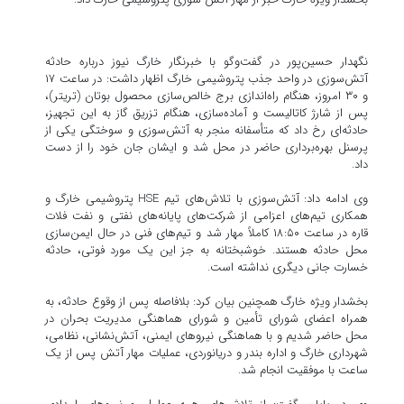
نگهدار حسین‌پور در گفت‌وگو با خبرنگار خارگ نیوز درباره حادثه
آتش‌سوزی در واحد جذب پتروشیمی خارگ اظهار داشت: در ساعت ۱۷
و ۳۰ امروز، هنگام راه‌اندازی برج خالص‌سازی محصول بوتان (تریتر)،
پس از شارژ کاتالیست و آماده‌سازی، هنگام تزریق گاز به این تجهیز،
حادثه‌ای رخ داد که متأسفانه منجر به آتش‌سوزی و سوختگی یکی از
پرسنل بهره‌برداری حاضر در محل شد و ایشان جان خود را از دست
داد.
وی ادامه داد: آتش‌سوزی با تلاش‌های تیم HSE پتروشیمی خارگ و
همکاری تیم‌های اعزامی از شرکت‌های پایانه‌های نفتی و نفت فلات
قاره در ساعت ۱۸:۵۰ کاملاً مهار شد و تیم‌های فنی در حال ایمن‌سازی
محل حادثه هستند. خوشبختانه به جز این یک مورد فوتی، حادثه
خسارت جانی دیگری نداشته است.
بخشدار ویژه خارگ همچنین بیان کرد: بلافاصله پس از وقوع حادثه، به
همراه اعضای شورای تأمین و شورای هماهنگی مدیریت بحران در
محل حاضر شدیم و با هماهنگی نیروهای ایمنی، آتش‌نشانی، نظامی،
شهرداری خارگ و اداره بندر و دریانوردی، عملیات مهار آتش پس از یک
ساعت با موفقیت انجام شد.