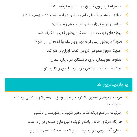
محموله تلویزیون قاچاق در عسلویه توقیف شد
مراکز عرضه مواد خام دامی بوشهر در ایام تعطیلات بازرسی شدند
مظفری: جمعه‌بازار بوشهر ساماندهی می‌ شود
پروژه‌های نهضت ملی مسکن بوشهر تعیین تکلیف شد
فرودگاه بوشهر پس از حدود چهار ماه وقفه فعال می‌شود
آمریکا مجوز عمومی فروش نفت ایران را لغو کرد
سقوط هواپیمای باری پاکستان در دریای عمان
سنتکام حمله به اهدافی در جنوب ایران را تایید کرد
پر بازدیدترین ها
فرماندار بوشهر:حضور باشکوه مردم در وداع با رهبر شهید تجلی وحدت
ملی است
جزئیات مراسم بزرگداشت رهبر شهید در شهرستان دشتی
قرارگاه مرکزی خاتم: پاسخ کوبنده نیروهای مسلح در راه است
ادعای آکسیوس درباره وسعت و شدت حملات اخیر به ایران