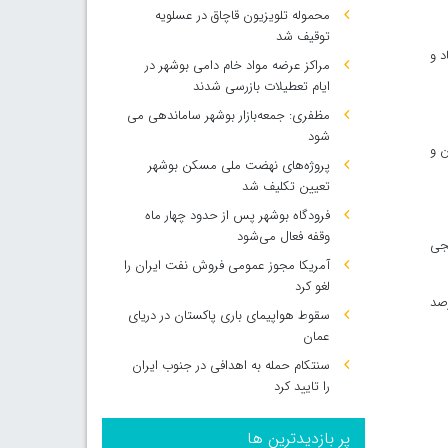
محموله تلویزیون قاچاق در عسلویه
توقیف شد
د و
مراکز عرضه مواد خام دامی بوشهر در
ایام تعطیلات بازرسی شدند
مظفری: جمعه‌بازار بوشهر ساماندهی می‌
شود
د جمهوری خواهان و
پروژه‌های نهضت ملی مسکن بوشهر
تعیین تکلیف شد
فرودگاه بوشهر پس از حدود چهار ماه
وقفه فعال می‌شود
نجی
آمریکا مجوز عمومی فروش نفت ایران را
لغو کرد
صاد مورد تایید قرار دادند در حالیکه این میزان در نظرسنجی اوایل ژوئیه، ۳۵ درصد
سقوط هواپیمای باری پاکستان در دریای
عمان
سنتکام حمله به اهدافی در جنوب ایران
را تایید کرد
پر بازدیدترین ها