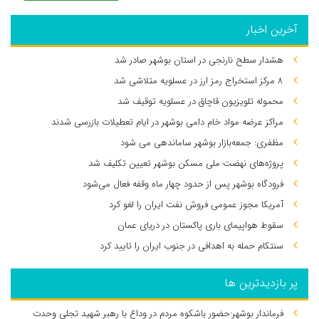
آخرین اخبار
هشدار سطح نارنجی در استان بوشهر صادر شد
۸ مرکز استخراج رمز ارز در عسلویه متلاشی شد
محموله تلویزیون قاچاق در عسلویه توقیف شد
مراکز عرضه مواد خام دامی بوشهر در ایام تعطیلات بازرسی شدند
مظفری: جمعه‌بازار بوشهر ساماندهی می‌ شود
پروژه‌های نهضت ملی مسکن بوشهر تعیین تکلیف شد
فرودگاه بوشهر پس از حدود چهار ماه وقفه فعال می‌شود
آمریکا مجوز عمومی فروش نفت ایران را لغو کرد
سقوط هواپیمای باری پاکستان در دریای عمان
سنتکام حمله به اهدافی در جنوب ایران را تایید کرد
پر بازدیدترین ها
فرماندار بوشهر:حضور باشکوه مردم در وداع با رهبر شهید تجلی وحدت