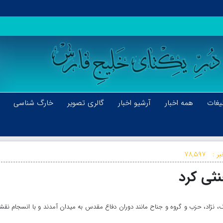
یغات
همه اخبار
آرشیو اخبار
گالری تصویر
خارگ شناسی
ر :
۷۸,۵۹۷
ثی کرد
، نژاد، حزب و گروه و جناح مانند دوران دفاع مقدس به میدان آمدند و با انسجام نقش