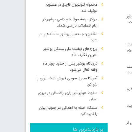
محموله تلویزیون قاچاق در عسلویه
توقیف شد
دور
مراکز عرضه مواد خام دامی بوشهر در
ت.
ایام تعطیلات بازرسی شدند
مظفری: جمعه‌بازار بوشهر ساماندهی می‌
شود
فرصت
پروژه‌های نهضت ملی مسکن بوشهر
بری
تعیین تکلیف شد
فرودگاه بوشهر پس از حدود چهار ماه
مند
وقفه فعال می‌شود
کست
آمریکا مجوز عمومی فروش نفت ایران را
لغو کرد
های
سقوط هواپیمای باری پاکستان در دریای
عمان
رد،
سنتکام حمله به اهدافی در جنوب ایران
را تایید کرد
 از
پر بازدیدترین ها