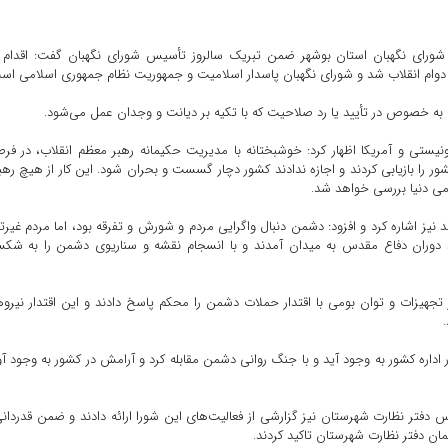
ت شورای نگهبان استان بوشهر ضمن تبریک سالروز تأسیس شورای نگهبان گفت: اقدام 
 دوام انقلاب شد و شورای نگهبان پاسدار اسلامیت و جمهوریت نظام جمهوری اسلامی اس
 به خصوص در تأیید یا رد صلاحیت که با تکیه بر دیانت و وجدان عمل می‌شود.
ک پیروزی در نبرد ۱۲ روزه با رژیم صهیونیستی و آمریکا اظهار کرد: خوشبختانه با مدیریت حکیمانه رهبر معظم انقلاب، در 
 را بازیابی کردند و اجازه ندادند کشور دچار گسست و بحران شود. این کار از هیچ ره
می دنیا بررسی خواهد شد.
 نیز اشاره کرد و افزود: دشمن دنبال واگرایی مردم و شورش و تفرقه بود، اما مردم غیرت
د دوران دفاع مقدس به میدان آمدند و با انسجام نقشه و سناریوی دشمن را به ش
ز تجهیزات و توان بومی با اقتدار حملات دشمن را محکم پاسخ دادند و این اقتدار نیرو
داره کشور به وجود آید و با جنگ روانی دشمن مقابله کرد و آرامش در کشور به وجود آو
دفتر نظارت شهرستان نیز گزارشی از فعالیت‌های این شورا ارائه دادند و ضمن قدردانی
ن دفتر نظارت شهرستان تاکید کردند.